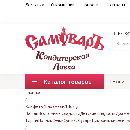
Доставка
О компании
Новости
Контакты
+7 (34
Каталог товаров
Новинк
Главная
/
Конфеты/Карамель/Шок-д
Вафли
Восточные сладости
Детские сладости
Драже 
Торты
Пряник
Снэки
Сушка, Сухари
Цикорий, кисель, ч
/