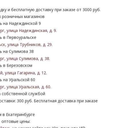
дку и бесплатную доставку при заказе от 3000 руб.
х розничных магазинов
 на Надеждинской 9
ург
,
улица Надеждинская
,
д. 9
.
 в Первоуральске
ьск
,
улица Трубников
,
д. 29
.
 на Сулимова 38
ург
,
улица Сулимова
,
д. 38
.
 в Березовском
ий
,
улица Гагарина
,
д. 12
.
 на Уральской 60
ург
,
улица Уральская
,
д. 60
.
 собственной службой
ставки: 300 руб. Бесплатная доставка при заказе
м в Екатеринбурге
 оптовые цены: