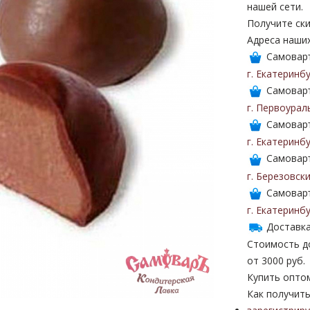
нашей сети.
Получите ски
Адреса наши
Самоваръ
г. Екатеринб
Самоваръ
г. Первоурал
Самоваръ
г. Екатеринб
Самоваръ
г. Березовск
Самоваръ
г. Екатеринб
Доставка
Стоимость до
от 3000 руб.
Купить опто
Как получить