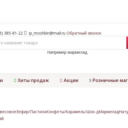
3) 385-81-22
ip_moshkin@mail.ru
Обратный звонок
Например
мармелад
и
Хиты продаж
Акции
Розничные ма
5
весовое
Зефир/Пастила
Конфеты/Карамель/Шок-д
Мармелад
Нату
ай