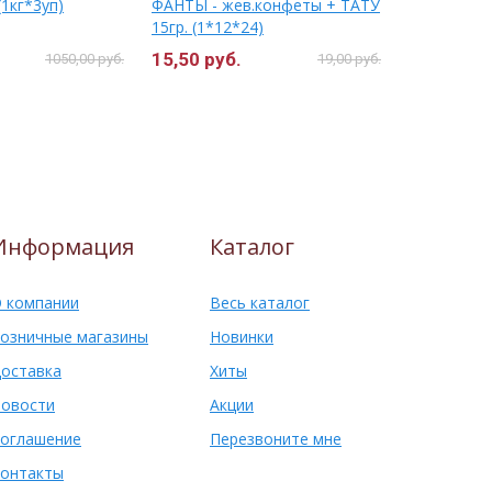
1кг*3уп)
ФАНТЫ - жев.конфеты + ТАТУ
ЛАЙМ БЕЗ/
15гр. (1*12*24)
(1*4шт) (Т
15,50 руб.
1545,00 
1050,00 руб.
19,00 руб.
Информация
Каталог
 компании
Весь каталог
озничные магазины
Новинки
оставка
Хиты
овости
Акции
оглашение
Перезвоните мне
онтакты