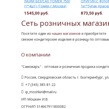
ты + ТАТУ
ЛАЙМ БЕЗ/САХ ТОМЕR 750г
ОРИГИН.С ФУНД
(1*4шт) (Томер г.Москва)
1кг*5упак Красн
1545,00 руб.
873,50 руб.
19,00 руб.
Сеть розничных магази
Посетите один из
наших магазинов
и приобретите
свежие кондитерские изделия в розницу по оптовы
О компании
"Самоваръ" - оптовая и розничная продажа кондите
Россия, Свердловская область г. Екатеринбург, ул.
+7 (343) 385-81-22
ip_moshkin@mail.ru
ИП Мошкин И.В.
ОГРНИП 314667911800082