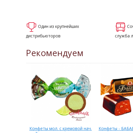
Один из крупнейших
Со
дистрибьюторов
служба 
Рекомендуем
ЕНДЖ
Конфеты мол. с кремовой нач.
Конфеты - БАБ