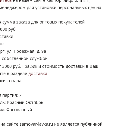
уйтесь
на нашем сайте как Юр. лицо или ИП;
 менеджером для установки персональных цен на
 сумма заказа для оптовых покупателей
000 руб.
ставки
оз
рг, ул. Проезжая, д. 9а
 собственной службой
 3000 руб. График и стоимость доставки в Ваш
ите в разделе
доставка
ики товара
 партия: 7
ль: Красный Октябрь
ия: Фасованный
а сайте samovar-lavka.ru не является публичной