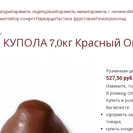
азури
Карамель леденцовая
Карамель мини
Карамель с начинкой
К
ные
Набор конфет
Парварда
Пастила фруктовая
Рачки
Шоколад
ь
 КУПОЛА 7,0кг Красный О
Розничная ц
527,50 руб
Извините, то
В розинцу
Оп
Купить в роз
Вы можете:
оформить за
товара;
купить конди