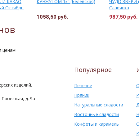
. И КАКАО
КУНЖУТОМ 1кг.(Белевская)
ЧУДО ЗВЕРИ (
ый Октябрь
Славянка
1058,50 руб.
987,50 руб.
нов
м ценам!
Популярное
рских изделий.
Печенье
О
Пряник
Р
 Проезжая, д. 9а
Натуральные сладости
Д
Восточные сладости
Н
Конфеты и карамель
С
К