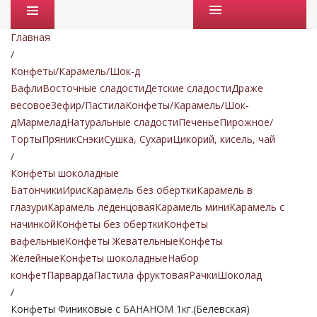
Промо товары
Главная
/
Конфеты/Карамель/Шок-д
Вафли
Восточные сладости
Детские сладости
Драже
весовое
Зефир/Пастила
Конфеты/Карамель/Шок-
д
Мармелад
Натуральные сладости
Печенье
Пирожное/
Торты
Пряник
Снэки
Сушка, Сухари
Цикорий, кисель, чай
/
Конфеты шоколадные
Батончики
Ирис
Карамель без обертки
Карамель в
глазури
Карамель леденцовая
Карамель мини
Карамель с
начинкой
Конфеты без обертки
Конфеты
вафельные
Конфеты Жевательные
Конфеты
Желейные
Конфеты шоколадные
Набор
конфет
Парварда
Пастила фруктовая
Рачки
Шоколад
/
Конфеты Финиковые с БАНАНОМ 1кг.(Белевская)