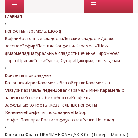
Промо товары
Главная
/
Конфеты/Карамель/Шок-д
Вафли
Восточные сладости
Детские сладости
Драже
весовое
Зефир/Пастила
Конфеты/Карамель/Шок-
д
Мармелад
Натуральные сладости
Печенье
Пирожное/
Торты
Пряник
Снэки
Сушка, Сухари
Цикорий, кисель, чай
/
Конфеты шоколадные
Батончики
Ирис
Карамель без обертки
Карамель в
глазури
Карамель леденцовая
Карамель мини
Карамель с
начинкой
Конфеты без обертки
Конфеты
вафельные
Конфеты Жевательные
Конфеты
Желейные
Конфеты шоколадные
Набор
конфет
Парварда
Пастила фруктовая
Рачки
Шоколад
/
Конфеты Франт ПРАЛИНЕ ФУНДУК 3,0кг (Томер г.Москва)