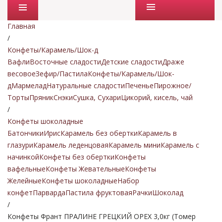
Промо товары
Главная
/
Конфеты/Карамель/Шок-д
Вафли
Восточные сладости
Детские сладости
Драже
весовое
Зефир/Пастила
Конфеты/Карамель/Шок-
д
Мармелад
Натуральные сладости
Печенье
Пирожное/
Торты
Пряник
Снэки
Сушка, Сухари
Цикорий, кисель, чай
/
Конфеты шоколадные
Батончики
Ирис
Карамель без обертки
Карамель в
глазури
Карамель леденцовая
Карамель мини
Карамель с
начинкой
Конфеты без обертки
Конфеты
вафельные
Конфеты Жевательные
Конфеты
Желейные
Конфеты шоколадные
Набор
конфет
Парварда
Пастила фруктовая
Рачки
Шоколад
/
Конфеты Франт ПРАЛИНЕ ГРЕЦКИЙ ОРЕХ 3,0кг (Томер