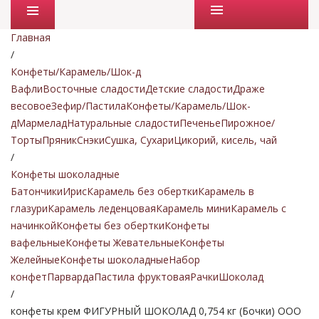
Промо товары
Главная
/
Конфеты/Карамель/Шок-д
Вафли
Восточные сладости
Детские сладости
Драже
весовое
Зефир/Пастила
Конфеты/Карамель/Шок-
д
Мармелад
Натуральные сладости
Печенье
Пирожное/
Торты
Пряник
Снэки
Сушка, Сухари
Цикорий, кисель, чай
/
Конфеты шоколадные
Батончики
Ирис
Карамель без обертки
Карамель в
глазури
Карамель леденцовая
Карамель мини
Карамель с
начинкой
Конфеты без обертки
Конфеты
вафельные
Конфеты Жевательные
Конфеты
Желейные
Конфеты шоколадные
Набор
конфет
Парварда
Пастила фруктовая
Рачки
Шоколад
/
конфеты крем ФИГУРНЫЙ ШОКОЛАД 0,754 кг (Бочки) ООО