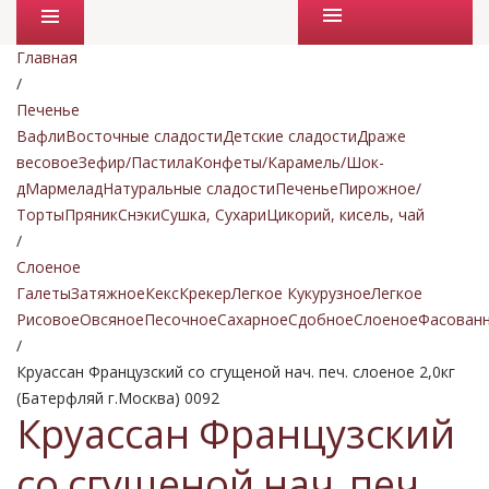
Промо товары
Главная
/
Печенье
Вафли
Восточные сладости
Детские сладости
Драже
весовое
Зефир/Пастила
Конфеты/Карамель/Шок-
д
Мармелад
Натуральные сладости
Печенье
Пирожное/
Торты
Пряник
Снэки
Сушка, Сухари
Цикорий, кисель, чай
/
Слоеное
Галеты
Затяжное
Кекс
Крекер
Легкое Кукурузное
Легкое
Рисовое
Овсяное
Песочное
Сахарное
Сдобное
Слоеное
Фасован
/
Круассан Французский со сгущеной нач. печ. слоеное 2,0кг
(Батерфляй г.Москва) 0092
Круассан Французский
со сгущеной нач. печ.