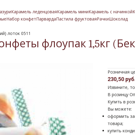
азури
Карамель леденцовая
Карамель мини
Карамель с начинкой
К
ные
Набор конфет
Парварда
Пастила фруктовая
Рачки
Шоколад
ий) лоток 0511
онфеты флоупак 1,5кг (Бек
Розничная ц
230,50 руб
Извините, то
В розинцу
Оп
Купить в роз
Вы можете:
оформить за
товара;
купить конди