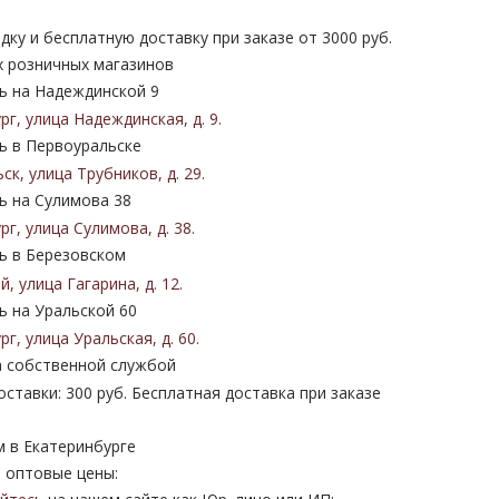
дку и бесплатную доставку при заказе от 3000 руб.
х розничных магазинов
 на Надеждинской 9
ург
,
улица Надеждинская
,
д. 9
.
 в Первоуральске
ьск
,
улица Трубников
,
д. 29
.
 на Сулимова 38
ург
,
улица Сулимова
,
д. 38
.
 в Березовском
ий
,
улица Гагарина
,
д. 12
.
 на Уральской 60
ург
,
улица Уральская
,
д. 60
.
 собственной службой
ставки: 300 руб. Бесплатная доставка при заказе
м в Екатеринбурге
 оптовые цены: