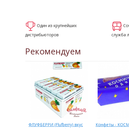
Один из крупнейших
Со
дистрибьюторов
служба 
Рекомендуем
мовой нач.
ФЛУФБЕРРИ (Flufberry) вкус
Конфеты - КОС