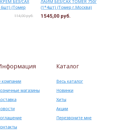
КРЕМ БЕЗ/САХ
ЛАЙМ БЕЗ/САХ ТОМЕR 750г
АНАНАСА ж
6шт) (Томер
(1*4шт) (Томер г.Москва)
(1*16*30)
1545,00 руб.
15,00 руб
114,00 руб.
Информация
Каталог
 компании
Весь каталог
озничные магазины
Новинки
оставка
Хиты
овости
Акции
оглашение
Перезвоните мне
онтакты