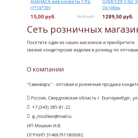
ЕR 750г
АНАНАСА жев.конфеты 17гр.
ОДИССЕЯ 5,0кг 
осква)
(1*16*30)
Октябрь
15,00 руб.
1289,50 руб.
16,50 руб.
Сеть розничных магази
Посетите один из
наших магазинов
и приобретите
свежие кондитерские изделия в розницу по оптовы
О компании
"Самоваръ" - оптовая и розничная продажа кондите
Россия, Свердловская область г. Екатеринбург, ул.
+7 (343) 385-81-22
ip_moshkin@mail.ru
ИП Мошкин И.В.
ОГРНИП 314667911800082