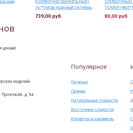
Красный
(СЛИВОЧНО ВАНИЛЬНЫЕ)
СЛИВОЧНЫЙ 
1кг*5упак Красный Октябрь
ТОМЕR (4бл*1
г.Москва)
739,00 руб.
80,00 руб.
нов
м ценам!
Популярное
рских изделий.
Печенье
О
Пряник
Р
 Проезжая, д. 9а
Натуральные сладости
Д
Восточные сладости
Н
Конфеты и карамель
С
К