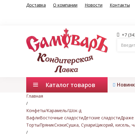
Доставка
О компании
Новости
Контакты
+7 (34
Каталог товаров
Новинк
Главная
/
Конфеты/Карамель/Шок-д
Вафли
Восточные сладости
Детские сладости
Драже 
Торты
Пряник
Снэки
Сушка, Сухари
Цикорий, кисель, ч
/