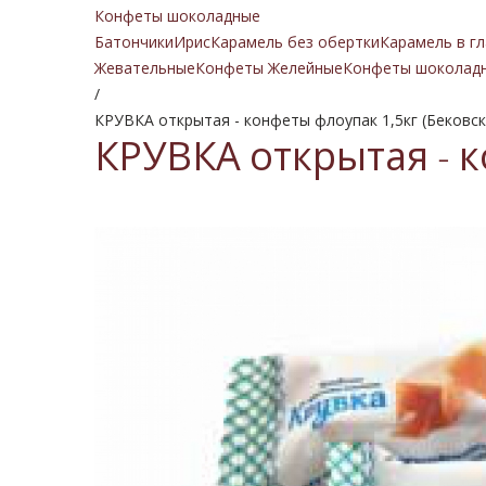
Конфеты шоколадные
Батончики
Ирис
Карамель без обертки
Карамель в гл
Жевательные
Конфеты Желейные
Конфеты шоколад
/
КРУВКА открытая - конфеты флоупак 1,5кг (Бековск
КРУВКА открытая - к