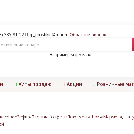
3) 385-81-22
ip_moshkin@mail.ru
Обратный звонок
Например
мармелад
и
Хиты продаж
Акции
Розничные ма
5
весовое
Зефир/Пастила
Конфеты/Карамель/Шок-д
Мармелад
Нату
ай