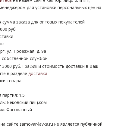
уйтесь
на нашем сайте как Юр. лицо или ИП;
 менеджером для установки персональных цен на
 сумма заказа для оптовых покупателей
000 руб.
ставки
оз
рг, ул. Проезжая, д. 9а
 собственной службой
 3000 руб. График и стоимость доставки в Ваш
ите в разделе
доставка
ики товара
партия: 1.5
ь: Бековский пищ.ком.
ия: Фасованный
а сайте samovar-lavka.ru не является публичной