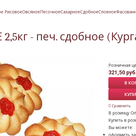
ое Рисовое
Овсяное
Песочное
Сахарное
Сдобное
Слоеное
Фасован
,5кг - печ. сдобное (Кург
Розничная ц
321,50 руб
В КО
КУПИ
Сравнить
В розинцу
Оп
Купить в роз
Вы можете:
оформить за