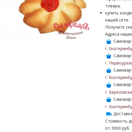
товара;
купить конди
нашей сети.
Получите ски
Адреса наши
Самоваръ
г. Екатеринб
Самоваръ
г. Первоурал
Самоваръ
г. Екатеринб
Самоваръ
г. Березовск
Самоваръ
г. Екатеринб
Доставка
Стоимость до
от 3000 руб.