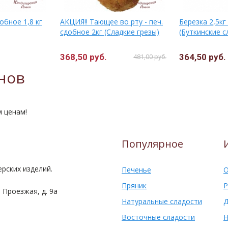
обное 1,8 кг
АКЦИЯ!! Тающее во рту - печ.
Березка 2,5кг
сдобное 2кг (Сладкие грезы)
(Буткинские с
368,50 руб.
364,50 руб.
481,00 руб.
нов
м ценам!
Популярное
рских изделий.
Печенье
О
Пряник
Р
 Проезжая, д. 9а
Натуральные сладости
Д
Восточные сладости
Н