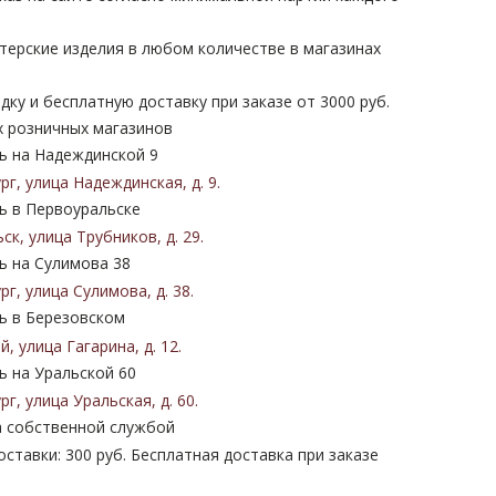
терские изделия в любом количестве в магазинах
дку и бесплатную доставку при заказе от 3000 руб.
х розничных магазинов
 на Надеждинской 9
ург
,
улица Надеждинская
,
д. 9
.
 в Первоуральске
ьск
,
улица Трубников
,
д. 29
.
 на Сулимова 38
ург
,
улица Сулимова
,
д. 38
.
 в Березовском
ий
,
улица Гагарина
,
д. 12
.
 на Уральской 60
ург
,
улица Уральская
,
д. 60
.
 собственной службой
ставки: 300 руб. Бесплатная доставка при заказе