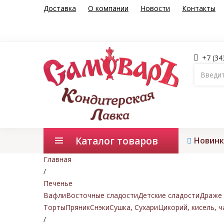
Доставка
О компании
Новости
Контакты
+7 (34
Каталог товаров
Новинк
Главная
/
Печенье
Вафли
Восточные сладости
Детские сладости
Драже 
Торты
Пряник
Снэки
Сушка, Сухари
Цикорий, кисель, ч
/