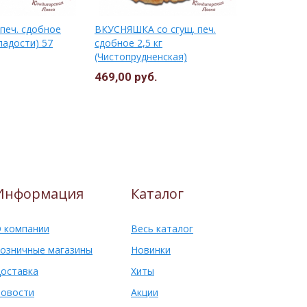
 печ. сдобное
ВКУСНЯШКА со сгущ. печ.
БЕЛОЧКА пе
ладости) 57
сдобное 2,5 кг
(Чистопруд
(Чистопрудненская)
469,00 руб.
375,50 ру
Информация
Каталог
 компании
Весь каталог
озничные магазины
Новинки
оставка
Хиты
овости
Акции