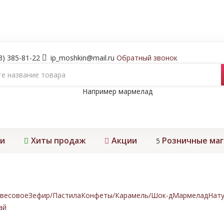
3) 385-81-22
ip_moshkin@mail.ru
Обратный звонок
Например
мармелад
и
Хиты продаж
Акции
Розничные ма
5
весовое
Зефир/Пастила
Конфеты/Карамель/Шок-д
Мармелад
Нату
ай