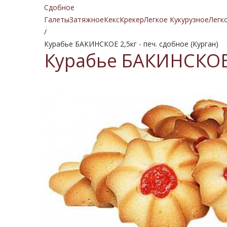
Сдобное
Галеты
Затяжное
Кекс
Крекер
Легкое Кукурузное
Легк
/
Курабье БАКИНСКОЕ 2,5кг - печ. сдобное (Курган)
Курабье БАКИНСКОЕ 2