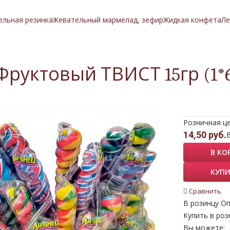
ельная резинка
Жевательный мармелад, зефир
Жидкая конфета
Ле
Фруктовый ТВИСТ 15гр (1*6
Розничная ц
14,50 руб.
В КО
КУПИ
Сравнить
В розинцу
Оп
Купить в роз
Вы можете: