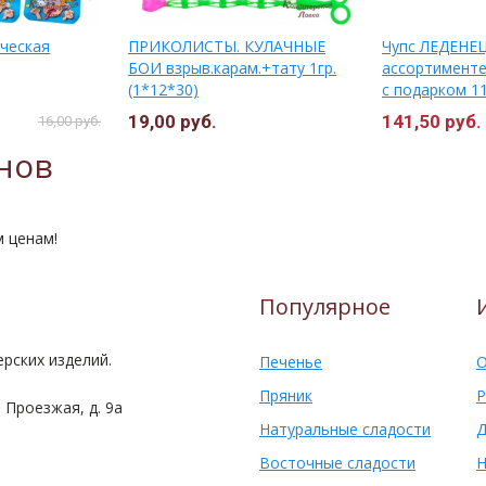
ческая
ПРИКОЛИСТЫ. КУЛАЧНЫЕ
Чупс ЛЕДЕНЕЦ
БОИ взрыв.карам.+тату 1гр.
ассортименте
(1*12*30)
с подарком 1
19,00 руб.
141,50 руб.
16,00 руб.
нов
м ценам!
Популярное
рских изделий.
Печенье
О
Пряник
Р
 Проезжая, д. 9а
Натуральные сладости
Д
Восточные сладости
Н