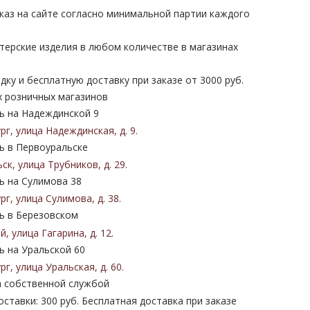
каз на сайте согласно минимальной партии каждого
терские изделия в любом количестве в магазинах
дку и бесплатную доставку при заказе от 3000 руб.
х розничных магазинов
 на Надеждинской 9
ург
,
улица Надеждинская
,
д. 9
.
 в Первоуральске
ьск
,
улица Трубников
,
д. 29
.
 на Сулимова 38
ург
,
улица Сулимова
,
д. 38
.
 в Березовском
ий
,
улица Гагарина
,
д. 12
.
 на Уральской 60
ург
,
улица Уральская
,
д. 60
.
 собственной службой
ставки: 300 руб. Бесплатная доставка при заказе