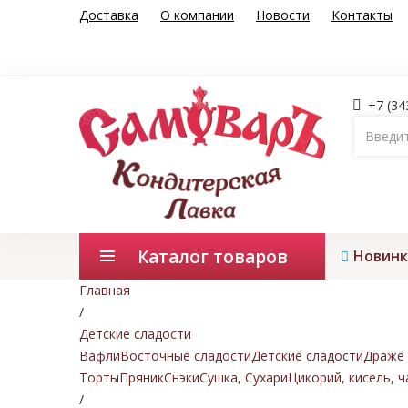
Доставка
О компании
Новости
Контакты
+7 (34
Каталог товаров
Новинк
Главная
/
Детские сладости
Вафли
Восточные сладости
Детские сладости
Драже 
Торты
Пряник
Снэки
Сушка, Сухари
Цикорий, кисель, ч
/