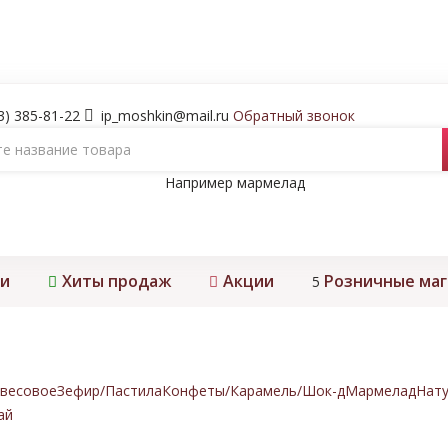
3) 385-81-22
ip_moshkin@mail.ru
Обратный звонок
Например
мармелад
и
Хиты продаж
Акции
Розничные ма
5
весовое
Зефир/Пастила
Конфеты/Карамель/Шок-д
Мармелад
Нату
ай