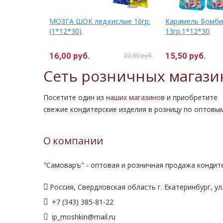
 на
МОЗГА ШОК лед.кислые 16гр.
Карамель Бомби
 8гр
(1*12*30)
13гр.1*12*30
16,00 руб.
15,50 руб.
22,00 руб.
Сеть розничных магази
Посетите один из
наших магазинов
и приобретите
свежие кондитерские изделия в розницу по оптовы
О компании
"Самоваръ" - оптовая и розничная продажа кондите
Россия, Свердловская область г. Екатеринбург, ул.
+7 (343) 385-81-22
ip_moshkin@mail.ru