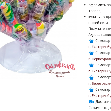
оформить за
товара;
купить конди
нашей сети.
Получите ски
Адреса наши
Самоваръ
г. Екатеринб
Самоваръ
г. Первоурал
Самоваръ
г. Екатеринб
Самоваръ
г. Березовск
Самоваръ
г. Екатеринб
Доставка
Стоимость до