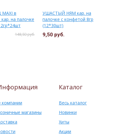
 MAXI в
УШАСТЫЙ НЯМ кар. на
МОЗГА ШОК
 кар. на палочке
палочке с конфетой 8гр
(1*12*30)
12гр*24шт
(12*30шт)
9,50 руб.
16,00 руб
148,50 руб.
Информация
Каталог
 компании
Весь каталог
озничные магазины
Новинки
оставка
Хиты
овости
Акции