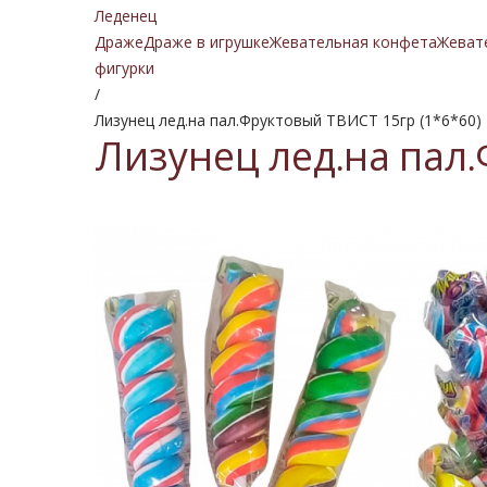
Леденец
Драже
Драже в игрушке
Жевательная конфета
Жеват
фигурки
/
Лизунец лед.на пал.Фруктовый ТВИСТ 15гр (1*6*60)
Лизунец лед.на пал.