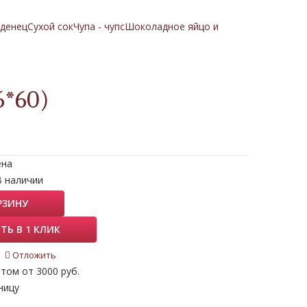
денец
Сухой сок
Чупа - чупс
Шоколадное яйцо и
*60)
ена
В наличии
РЗИНУ
ТЬ В 1 КЛИК
Отложить
том от 3000 руб.
ницу