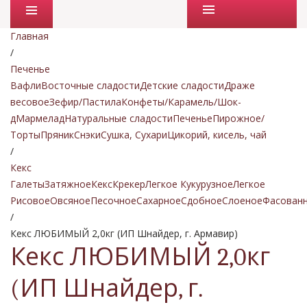
Промо товары
Главная
/
Печенье
Вафли
Восточные сладости
Детские сладости
Драже
весовое
Зефир/Пастила
Конфеты/Карамель/Шок-
д
Мармелад
Натуральные сладости
Печенье
Пирожное/
Торты
Пряник
Снэки
Сушка, Сухари
Цикорий, кисель, чай
/
Кекс
Галеты
Затяжное
Кекс
Крекер
Легкое Кукурузное
Легкое
Рисовое
Овсяное
Песочное
Сахарное
Сдобное
Слоеное
Фасован
/
Кекс ЛЮБИМЫЙ 2,0кг (ИП Шнайдер, г. Армавир)
Кекс ЛЮБИМЫЙ 2,0кг
(ИП Шнайдер, г.