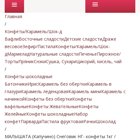
Промо товары
Главная
/
Конфеты/Карамель/Шок-д
Вафли
Восточные сладости
Детские сладости
Драже
весовое
Зефир/Пастила
Конфеты/Карамель/Шок-
д
Мармелад
Натуральные сладости
Печенье
Пирожное/
Торты
Пряник
Снэки
Сушка, Сухари
Цикорий, кисель, чай
/
Конфеты шоколадные
Батончики
Ирис
Карамель без обертки
Карамель в
глазури
Карамель леденцовая
Карамель мини
Карамель с
начинкой
Конфеты без обертки
Конфеты
вафельные
Конфеты Жевательные
Конфеты
Желейные
Конфеты шоколадные
Набор
конфет
Парварда
Пастила фруктовая
Рачки
Шоколад
/
МАЛЫШАТА (Капучино) Снеговик НГ- конфеты 1кг /