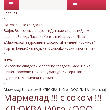
Промо товары
Главная
/
Натуральные сладости
Вафли
Восточные сладости
Детские сладости
Драже
весовое
Зефир/Пастила
Конфеты/Карамель/Шок-
д
Мармелад
Натуральные сладости
Печенье
Пирожное/
Торты
Пряник
Снэки
Сушка, Сухари
Цикорий, кисель, чай
/
Лита
Бековские сладости
Белевские сладости
Варенье из
шишек
Гороховецкая Мануфактура
Кишер
Клюква в
пудре
Лита
Мармеладная сказка
/
Мармелад !!! с соком !!! КЛЮКВА 140гр. (ООО ЛИТА г.Москва)
Мармелад !!! с соком !!!
КЛЮКВА 140гр. (ООО