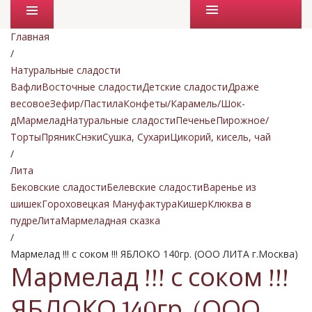
Промо товары
Главная
/
Натуральные сладости
Вафли
Восточные сладости
Детские сладости
Драже
весовое
Зефир/Пастила
Конфеты/Карамель/Шок-
д
Мармелад
Натуральные сладости
Печенье
Пирожное/
Торты
Пряник
Снэки
Сушка, Сухари
Цикорий, кисель, чай
/
Лита
Бековские сладости
Белевские сладости
Варенье из
шишек
Гороховецкая Мануфактура
Кишер
Клюква в
пудре
Лита
Мармеладная сказка
/
Мармелад !!! с соком !!! ЯБЛОКО 140гр. (ООО ЛИТА г.Москва)
Мармелад !!! с соком !!!
ЯБЛОКО 140гр. (ООО