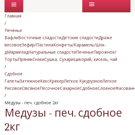
Промо товары
Главная
/
Печенье
Вафли
Восточные сладости
Детские сладости
Драже
весовое
Зефир/Пастила
Конфеты/Карамель/Шок-
д
Мармелад
Натуральные сладости
Печенье
Пирожное/
Торты
Пряник
Снэки
Сушка, Сухари
Цикорий, кисель, чай
/
Сдобное
Галеты
Затяжное
Кекс
Крекер
Легкое Кукурузное
Легкое
Рисовое
Овсяное
Песочное
Сахарное
Сдобное
Слоеное
Фасован
/
Медузы - печ. сдобное 2кг
Медузы - печ. сдобное
2кг