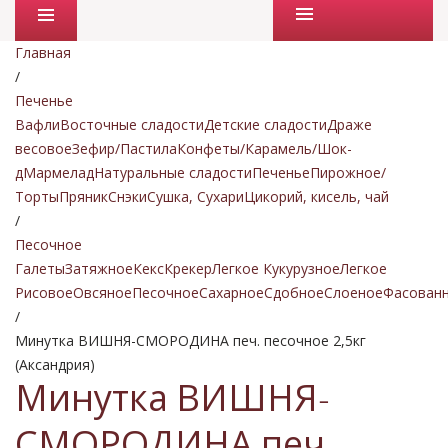
Промо товары
Главная
/
Печенье
Вафли
Восточные сладости
Детские сладости
Драже
весовое
Зефир/Пастила
Конфеты/Карамель/Шок-
д
Мармелад
Натуральные сладости
Печенье
Пирожное/
Торты
Пряник
Снэки
Сушка, Сухари
Цикорий, кисель, чай
/
Песочное
Галеты
Затяжное
Кекс
Крекер
Легкое Кукурузное
Легкое
Рисовое
Овсяное
Песочное
Сахарное
Сдобное
Слоеное
Фасован
/
Минутка ВИШНЯ-СМОРОДИНА печ. песочное 2,5кг
(Аксандрия)
Минутка ВИШНЯ-
СМОРОДИНА печ.