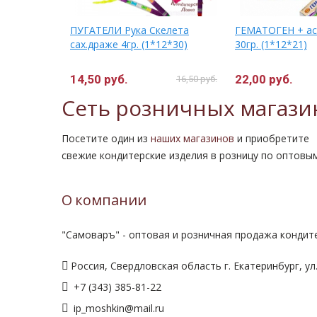
2гр.
ПУГАТЕЛИ Рука Скелета
ГЕМАТОГЕН + ас
сах.драже 4гр. (1*12*30)
30гр. (1*12*21)
14,50 руб.
22,00 руб.
23,50 руб.
16,50 руб.
Сеть розничных магази
Посетите один из
наших магазинов
и приобретите
свежие кондитерские изделия в розницу по оптовы
О компании
"Самоваръ" - оптовая и розничная продажа кондите
Россия, Свердловская область г. Екатеринбург, ул.
+7 (343) 385-81-22
ip_moshkin@mail.ru