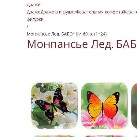
Драже
Драже
Драже в игрушке
Жевательная конфета
Жеват
фигурки
/
Монпансье Лед. БАБОЧКИ 60гр. (1*24)
Монпансье Лед. БАБО