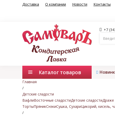
Доставка
О компании
Новости
Контакты
+7 (34
Каталог товаров
Новинк
Главная
/
Детские сладости
Вафли
Восточные сладости
Детские сладости
Драже 
Торты
Пряник
Снэки
Сушка, Сухари
Цикорий, кисель, ч
/