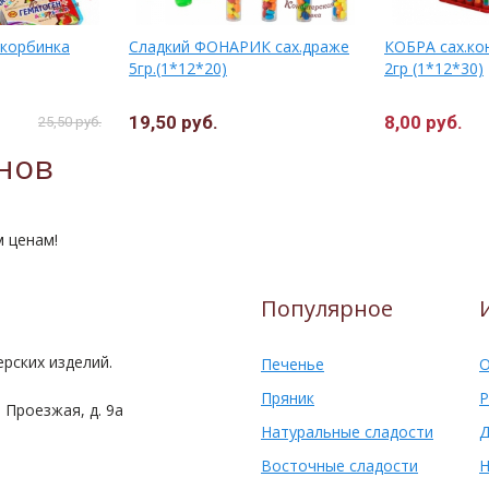
корбинка
Сладкий ФОНАРИК сах.драже
КОБРА сах.ко
5гр.(1*12*20)
2гр (1*12*30)
19,50 руб.
8,00 руб.
25,50 руб.
нов
м ценам!
Популярное
рских изделий.
Печенье
О
Пряник
Р
 Проезжая, д. 9а
Натуральные сладости
Д
Восточные сладости
Н