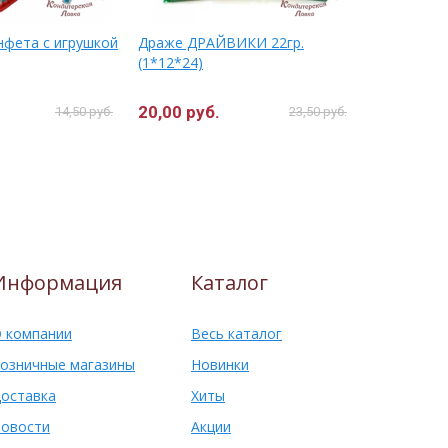
нфета с игрушкой
Драже ДРАЙВИКИ 22гр.
ПУГАТЕЛИ 
(1*12*24)
сах.драже 
20,00 руб.
14,50 руб
14,50 руб.
23,50 руб.
Информация
Каталог
 компании
Весь каталог
озничные магазины
Новинки
оставка
Хиты
овости
Акции