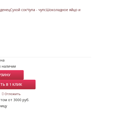
денец
Сухой сок
Чупа - чупс
Шоколадное яйцо и
ена
В наличии
РЗИНУ
ТЬ В 1 КЛИК
Отложить
том от 3000 руб.
ницу