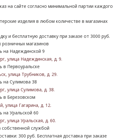
каз на сайте согласно минимальной партии каждого
терские изделия в любом количестве в магазинах
дку и бесплатную доставку при заказе от 3000 руб.
х розничных магазинов
 на Надеждинской 9
ург
,
улица Надеждинская
,
д. 9
.
 в Первоуральске
ьск
,
улица Трубников
,
д. 29
.
 на Сулимова 38
ург
,
улица Сулимова
,
д. 38
.
 в Березовском
ий
,
улица Гагарина
,
д. 12
.
 на Уральской 60
ург
,
улица Уральская
,
д. 60
.
 собственной службой
ставки: 300 руб. Бесплатная доставка при заказе