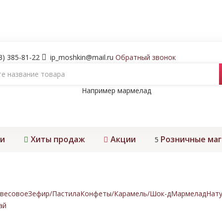
3) 385-81-22
ip_moshkin@mail.ru
Обратный звонок
Например
мармелад
и
Хиты продаж
Акции
Розничные ма
5
весовое
Зефир/Пастила
Конфеты/Карамель/Шок-д
Мармелад
Нату
ай