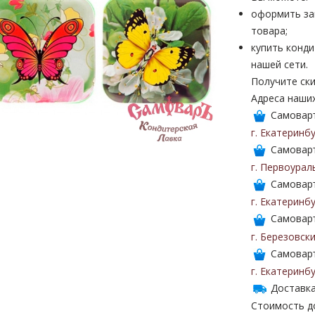
оформить за
товара;
купить конди
нашей сети.
Получите ски
Адреса наши
Самоваръ
г. Екатеринб
Самоваръ
г. Первоурал
Самоваръ
г. Екатеринб
Самоваръ
г. Березовск
Самоваръ
г. Екатеринб
Доставка
Стоимость до