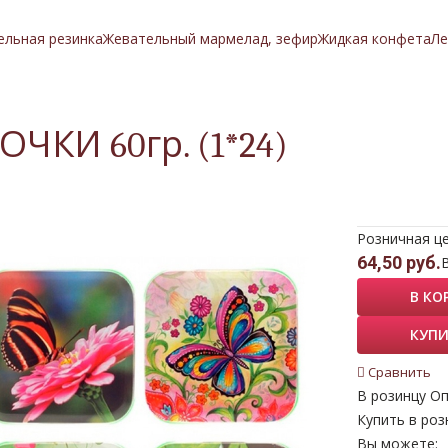
ельная резинка
Жевательный мармелад, зефир
Жидкая конфета
Ле
ЧКИ 60гр. (1*24)
Розничная ц
64,50 руб.
В КО
КУПИ
Сравнить
В розинцу
Оп
Купить в роз
Вы можете: