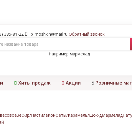
3) 385-81-22
ip_moshkin@mail.ru
Обратный звонок
Например
мармелад
и
Хиты продаж
Акции
Розничные ма
5
весовое
Зефир/Пастила
Конфеты/Карамель/Шок-д
Мармелад
Нату
ай