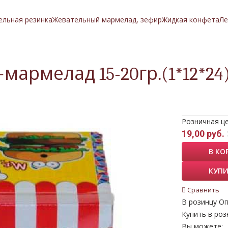
ельная резинка
Жевательный мармелад, зефир
Жидкая конфета
Ле
мармелад 15-20гр.(1*12*24
Розничная ц
19,00 руб.
В КО
КУПИ
Сравнить
В розинцу
Оп
Купить в роз
Вы можете: