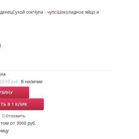
денец
Сухой сок
Чупа - чупс
Шоколадное яйцо и
)
ена
В наличии
23,50 руб.
РЗИНУ
ТЬ В 1 КЛИК
Отложить
том от 3000 руб.
ницу