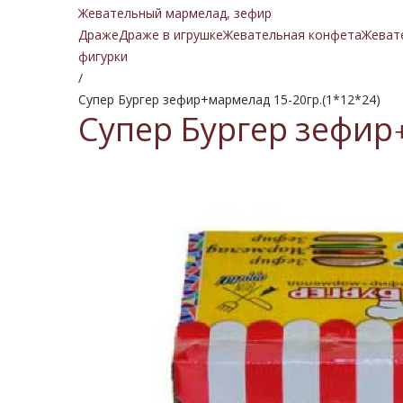
Жевательный мармелад, зефир
Драже
Драже в игрушке
Жевательная конфета
Жеват
фигурки
/
Супер Бургер зефир+мармелад 15-20гр.(1*12*24)
Супер Бургер зефир+