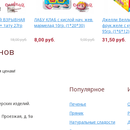
ый ВЗРЫВНАЯ
ЛАБУ КЛАБ с кислой нач. жев.
Джелли Велл
+ тату 27гр
мармелад 10гр. (1*20*30)
фрук.желе с 
95гр. (1*6*12)
8,00 руб.
31,50 руб.
18,00 руб.
9,00 руб.
нов
м ценам!
Популярное
рских изделий.
Печенье
О
Пряник
Р
 Проезжая, д. 9а
Натуральные сладости
Д