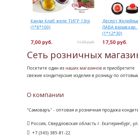
ДА 13гр.
Канди Клаб желе ТИГР 13гр
Десерт Желейн
(1*6*100)
ЛАВА взрыв.кар. 
(1*12*30)
7,00 руб.
17,50 руб.
18,00 руб.
11,00 руб.
Сеть розничных магази
Посетите один из
наших магазинов
и приобретите
свежие кондитерские изделия в розницу по оптовы
О компании
"Самоваръ" - оптовая и розничная продажа кондите
Россия, Свердловская область г. Екатеринбург, ул.
+7 (343) 385-81-22