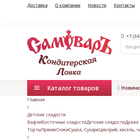
Доставка
О компании
Новости
Контакты
+7 (34
Каталог товаров
Новинк
Главная
/
Детские сладости
Вафли
Восточные сладости
Детские сладости
Драже 
Торты
Пряник
Снэки
Сушка, Сухари
Цикорий, кисель, ч
/