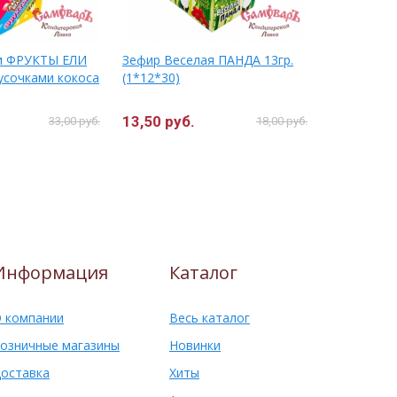
и ФРУКТЫ ЕЛИ
Зефир Веселая ПАНДА 13гр.
Канди Кла
кусочками кокоса
(1*12*30)
(1*6*100)
13,50 руб.
7,00 руб.
33,00 руб.
18,00 руб.
Информация
Каталог
 компании
Весь каталог
озничные магазины
Новинки
оставка
Хиты