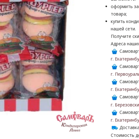
оформить за
товара;
купить конди
нашей сети.
Получите ски
Адреса наши
Самоваръ
г. Екатеринб
Самоваръ
г. Первоурал
Самоваръ
г. Екатеринб
Самоваръ
г. Березовск
Самоваръ
г. Екатеринб
Доставка
Стоимость до