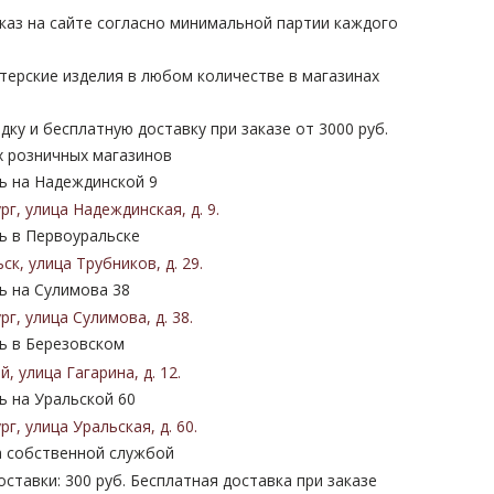
каз на сайте согласно минимальной партии каждого
терские изделия в любом количестве в магазинах
дку и бесплатную доставку при заказе от 3000 руб.
х розничных магазинов
 на Надеждинской 9
ург
,
улица Надеждинская
,
д. 9
.
 в Первоуральске
ьск
,
улица Трубников
,
д. 29
.
 на Сулимова 38
ург
,
улица Сулимова
,
д. 38
.
 в Березовском
ий
,
улица Гагарина
,
д. 12
.
 на Уральской 60
ург
,
улица Уральская
,
д. 60
.
 собственной службой
ставки: 300 руб. Бесплатная доставка при заказе