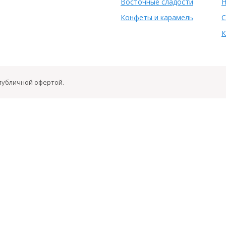
Восточные сладости
Н
Конфеты и карамель
С
К
 публичной офертой.