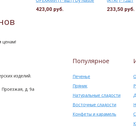
ОРЕХАМИ (1*8шт) Dy'Nastie
(АТАГ)*12шт
ФКФ г.Фрязино
423,00 руб.
233,50 руб.
нов
м ценам!
Популярное
рских изделий.
Печенье
О
Пряник
Р
 Проезжая, д. 9а
Натуральные сладости
Д
Восточные сладости
Н
Конфеты и карамель
С
К