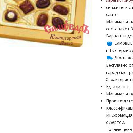
зарегистрир
свяжитесь с
сайте.
Минимальная
составляет 3
Варианты до
Самовыв
г. Екатеринбу
Доставка
Бесплатно от
город смотр
Характерист
Ед. изм.: шт.
Минимальная
Производите
Классификац
Информация н
офертой.
Точные цены