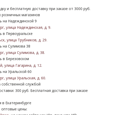
дку и бесплатную доставку при заказе от 3000 руб.
х розничных магазинов
 на Надеждинской 9
ург
,
улица Надеждинская
,
д. 9
.
 в Первоуральске
ьск
,
улица Трубников
,
д. 29
.
 на Сулимова 38
ург
,
улица Сулимова
,
д. 38
.
 в Березовском
ий
,
улица Гагарина
,
д. 12
.
 на Уральской 60
ург
,
улица Уральская
,
д. 60
.
 собственной службой
ставки: 300 руб. Бесплатная доставка при заказе
м в Екатеринбурге
 оптовые цены: