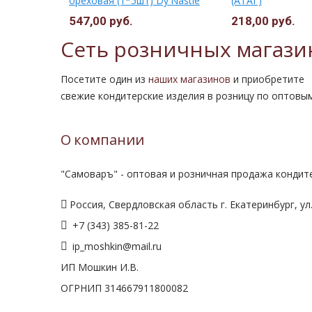
 ФКФ
ореховая (1*5шт) Dy'Nastie
(АТАГ)
ФКФ г.Фрязино
547,00 руб.
218,00 руб.
298,50 руб.
Сеть розничных магази
Посетите один из
наших магазинов
и приобретите
свежие кондитерские изделия в розницу по оптовы
О компании
"Самоваръ" - оптовая и розничная продажа кондите
Россия, Свердловская область г. Екатеринбург, ул.
+7 (343) 385-81-22
ip_moshkin@mail.ru
ИП Мошкин И.В.
ОГРНИП 314667911800082