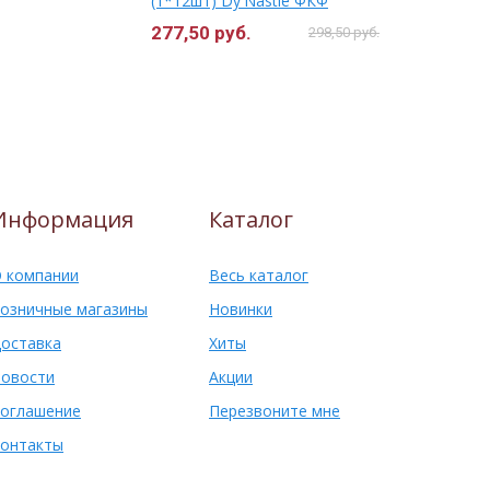
(1*12шт) Dy'Nastie ФКФ
ореховая (
г.Фрязино
ФКФ г.Фря
277,50 руб.
547,00 ру
298,50 руб.
Информация
Каталог
 компании
Весь каталог
озничные магазины
Новинки
оставка
Хиты
овости
Акции
оглашение
Перезвоните мне
онтакты