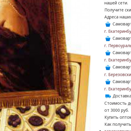
нашей сети.
Получите ски
Адреса наши
Самоваръ
г. Екатеринб
Самоваръ
г. Первоурал
Самоваръ
г. Екатеринб
Самоваръ
г. Березовск
Самоваръ
г. Екатеринб
Доставка
Стоимость до
от 3000 руб.
Купить опто
Как получить