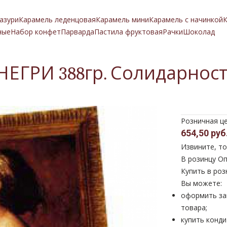
азури
Карамель леденцовая
Карамель мини
Карамель с начинкой
К
ные
Набор конфет
Парварда
Пастила фруктовая
Рачки
Шоколад
НЕГРИ 388гр. Солидарнос
Розничная ц
654,50 руб
Извините, то
В розинцу
Оп
Купить в роз
Вы можете:
оформить за
товара;
купить конди