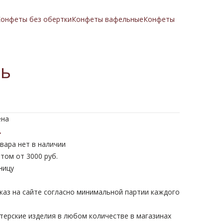
онфеты без обертки
Конфеты вафельные
Конфеты
ть
ена
.
вара нет в наличии
том от 3000 руб.
ницу
каз на сайте согласно минимальной партии каждого
терские изделия в любом количестве в магазинах