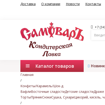
Доставка
О компании
Новости
Контакты
+7 (34
Каталог товаров
Новинк
Главная
/
Конфеты/Карамель/Шок-д
Вафли
Восточные сладости
Детские сладости
Драже 
Торты
Пряник
Снэки
Сушка, Сухари
Цикорий, кисель, ч
/