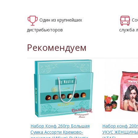
Один из крупнейших
Со
дистрибьюторов
служба 
Рекомендуем
ТУБА
Набор Конф 260гр Большая
Набор конф 200
ЬСИНОМ
Сумка Ассорти Кремово-
УКУС ЖЕНЩИНЫ 