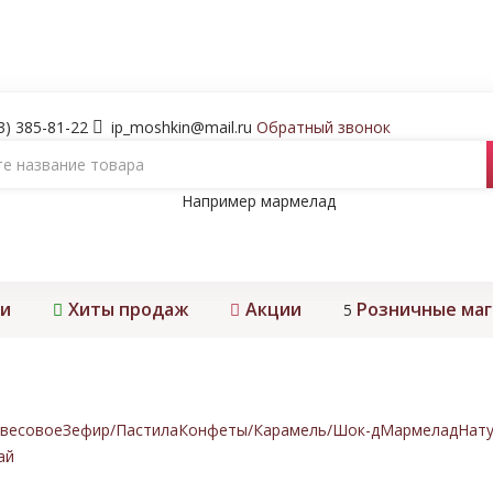
3) 385-81-22
ip_moshkin@mail.ru
Обратный звонок
Например
мармелад
и
Хиты продаж
Акции
Розничные ма
5
весовое
Зефир/Пастила
Конфеты/Карамель/Шок-д
Мармелад
Нату
ай