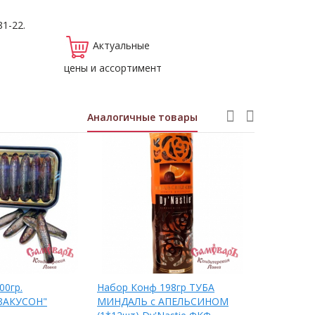
81-22.
Актуальные
цены и ассортимент
Аналогичные товары
00гр.
Набор Конф 198гр ТУБА
Набор Кон
ЗАКУСОН"
МИНДАЛЬ с АПЕЛЬСИНОМ
Сумка Асс