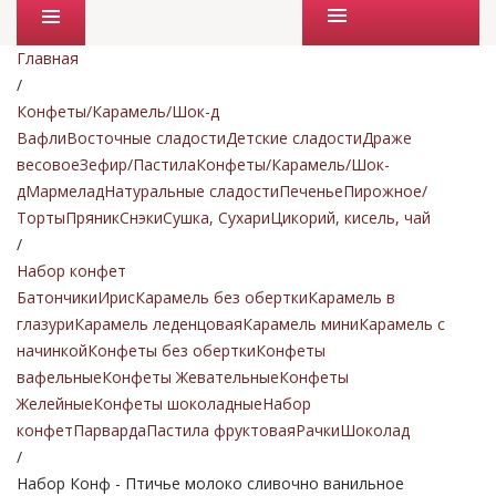
Промо товары
Главная
/
Конфеты/Карамель/Шок-д
Вафли
Восточные сладости
Детские сладости
Драже
весовое
Зефир/Пастила
Конфеты/Карамель/Шок-
д
Мармелад
Натуральные сладости
Печенье
Пирожное/
Торты
Пряник
Снэки
Сушка, Сухари
Цикорий, кисель, чай
/
Набор конфет
Батончики
Ирис
Карамель без обертки
Карамель в
глазури
Карамель леденцовая
Карамель мини
Карамель с
начинкой
Конфеты без обертки
Конфеты
вафельные
Конфеты Жевательные
Конфеты
Желейные
Конфеты шоколадные
Набор
конфет
Парварда
Пастила фруктовая
Рачки
Шоколад
/
Набор Конф - Птичье молоко сливочно ванильное