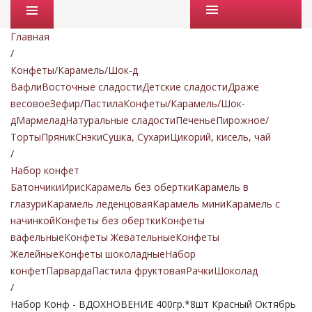
Промо товары
Главная
/
Конфеты/Карамель/Шок-д
Вафли
Восточные сладости
Детские сладости
Драже
весовое
Зефир/Пастила
Конфеты/Карамель/Шок-
д
Мармелад
Натуральные сладости
Печенье
Пирожное/
Торты
Пряник
Снэки
Сушка, Сухари
Цикорий, кисель, чай
/
Набор конфет
Батончики
Ирис
Карамель без обертки
Карамель в
глазури
Карамель леденцовая
Карамель мини
Карамель с
начинкой
Конфеты без обертки
Конфеты
вафельные
Конфеты Жевательные
Конфеты
Желейные
Конфеты шоколадные
Набор
конфет
Парварда
Пастила фруктовая
Рачки
Шоколад
/
Набор Конф - ВДОХНОВЕНИЕ 400гр.*8шт Красный Октябрь