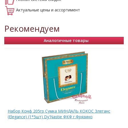
Актуальные
цены и ассортимент
Рекомендуем
Аналогичные товары
Набор Конф 205гр Сумка МИНДАЛЬ КОКОС Элеганс
(Elegance) (1*5шт) Dy'Nastie ФКФ г.Фрязино