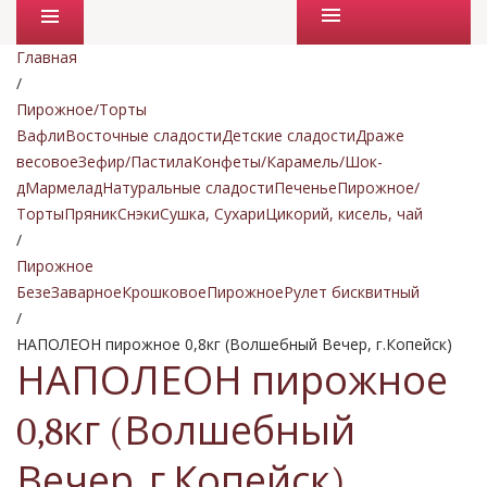
Промо товары
Главная
/
Пирожное/Торты
Вафли
Восточные сладости
Детские сладости
Драже
весовое
Зефир/Пастила
Конфеты/Карамель/Шок-
д
Мармелад
Натуральные сладости
Печенье
Пирожное/
Торты
Пряник
Снэки
Сушка, Сухари
Цикорий, кисель, чай
/
Пирожное
Безе
Заварное
Крошковое
Пирожное
Рулет бисквитный
/
НАПОЛЕОН пирожное 0,8кг (Волшебный Вечер, г.Копейск)
НАПОЛЕОН пирожное
0,8кг (Волшебный
Вечер, г.Копейск)