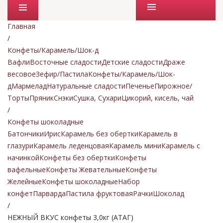
Промо товары
Главная
/
Конфеты/Карамель/Шок-д
Вафли
Восточные сладости
Детские сладости
Драже
весовое
Зефир/Пастила
Конфеты/Карамель/Шок-
д
Мармелад
Натуральные сладости
Печенье
Пирожное/
Торты
Пряник
Снэки
Сушка, Сухари
Цикорий, кисель, чай
/
Конфеты шоколадные
Батончики
Ирис
Карамель без обертки
Карамель в
глазури
Карамель леденцовая
Карамель мини
Карамель с
начинкой
Конфеты без обертки
Конфеты
вафельные
Конфеты Жевательные
Конфеты
Желейные
Конфеты шоколадные
Набор
конфет
Парварда
Пастила фруктовая
Рачки
Шоколад
/
НЕЖНЫЙ ВКУС конфеты 3,0кг (АТАГ)