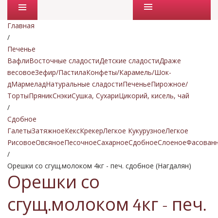
Промо товары
Главная
/
Печенье
Вафли
Восточные сладости
Детские сладости
Драже
весовое
Зефир/Пастила
Конфеты/Карамель/Шок-
д
Мармелад
Натуральные сладости
Печенье
Пирожное/
Торты
Пряник
Снэки
Сушка, Сухари
Цикорий, кисель, чай
/
Сдобное
Галеты
Затяжное
Кекс
Крекер
Легкое Кукурузное
Легкое
Рисовое
Овсяное
Песочное
Сахарное
Сдобное
Слоеное
Фасован
/
Орешки со сгущ.молоком 4кг - печ. сдобное (Нагдалян)
Орешки со
сгущ.молоком 4кг - печ.