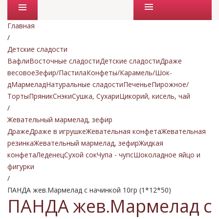
Промо товары
Главная
/
Детские сладости
Вафли
Восточные сладости
Детские сладости
Драже
весовое
Зефир/Пастила
Конфеты/Карамель/Шок-
д
Мармелад
Натуральные сладости
Печенье
Пирожное/
Торты
Пряник
Снэки
Сушка, Сухари
Цикорий, кисель, чай
/
Жевательный мармелад, зефир
Драже
Драже в игрушке
Жевательная конфета
Жевательная
резинка
Жевательный мармелад, зефир
Жидкая
конфета
Леденец
Сухой сок
Чупа - чупс
Шоколадное яйцо и
фигурки
/
ПАНДА жев.Мармелад с начинкой 10гр (1*12*50)
ПАНДА жев.Мармелад с