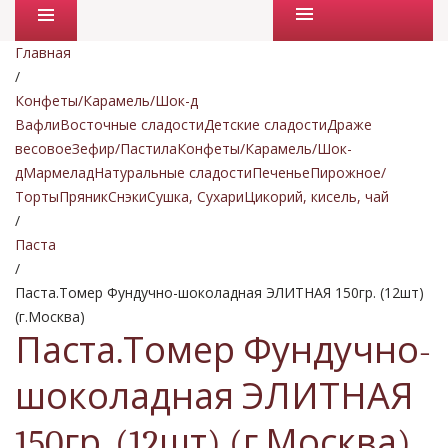
Промо товары
Главная
/
Конфеты/Карамель/Шок-д
Вафли
Восточные сладости
Детские сладости
Драже
весовое
Зефир/Пастила
Конфеты/Карамель/Шок-
д
Мармелад
Натуральные сладости
Печенье
Пирожное/
Торты
Пряник
Снэки
Сушка, Сухари
Цикорий, кисель, чай
/
Паста
/
Паста.Томер Фундучно-шоколадная ЭЛИТНАЯ 150гр. (12шт)
(г.Москва)
Паста.Томер Фундучно-
шоколадная ЭЛИТНАЯ
150гр. (12шт) (г.Москва)