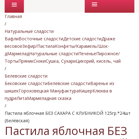
Промо товары
Главная
/
Натуральные сладости
Вафли
Восточные сладости
Детские сладости
Драже
весовое
Зефир/Пастила
Конфеты/Карамель/Шок-
д
Мармелад
Натуральные сладости
Печенье
Пирожное/
Торты
Пряник
Снэки
Сушка, Сухари
Цикорий, кисель, чай
/
Белевские сладости
Бековские сладости
Белевские сладости
Варенье из
шишек
Гороховецкая Мануфактура
Кишер
Клюква в
пудре
Лита
Мармеладная сказка
/
Пастила яблочная БЕЗ САХАРА С КЛУБНИКОЙ 125гр.*24шт
(Белёвская)
Пастила яблочная БЕЗ