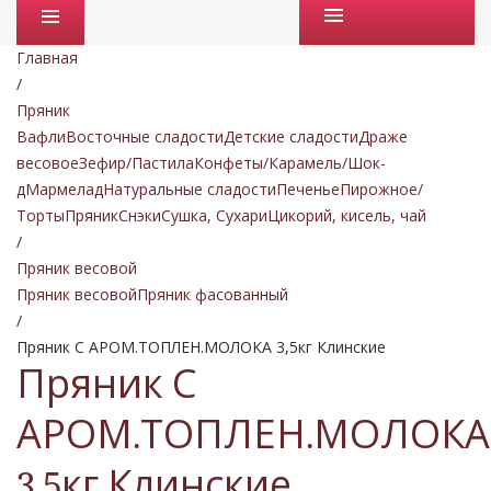
Промо товары
Главная
/
Пряник
Вафли
Восточные сладости
Детские сладости
Драже
весовое
Зефир/Пастила
Конфеты/Карамель/Шок-
д
Мармелад
Натуральные сладости
Печенье
Пирожное/
Торты
Пряник
Снэки
Сушка, Сухари
Цикорий, кисель, чай
/
Пряник весовой
Пряник весовой
Пряник фасованный
/
Пряник С АРОМ.ТОПЛЕН.МОЛОКА 3,5кг Клинские
Пряник С
АРОМ.ТОПЛЕН.МОЛОКА
3,5кг Клинские