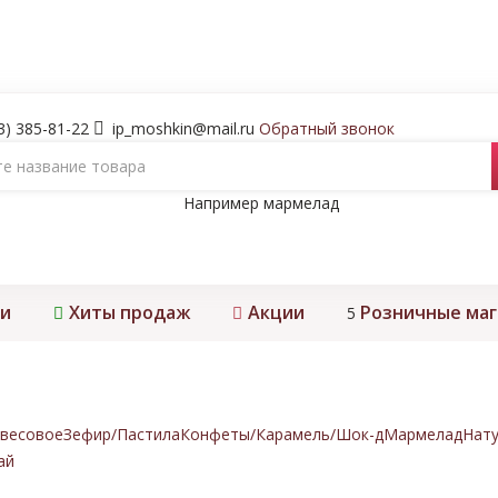
3) 385-81-22
ip_moshkin@mail.ru
Обратный звонок
Например
мармелад
и
Хиты продаж
Акции
Розничные ма
5
весовое
Зефир/Пастила
Конфеты/Карамель/Шок-д
Мармелад
Нату
ай