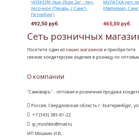
с яблока (с
ЧИЗКЕЙК Нью-Йорк 2кг - печ.
МУЛАТКА печ. пе
ное 2кг
песочное (Пекарь, г.Санкт-
(Империал, Санк
Петербург)
492,50 руб.
465,00 руб.
Сеть розничных магази
Посетите один из
наших магазинов
и приобретите
свежие кондитерские изделия в розницу по оптовы
О компании
"Самоваръ" - оптовая и розничная продажа кондите
Россия, Свердловская область г. Екатеринбург, ул.
+7 (343) 385-81-22
ip_moshkin@mail.ru
ИП Мошкин И.В.