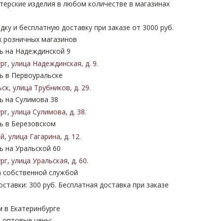
терские изделия в любом количестве в магазинах
дку и бесплатную доставку при заказе от 3000 руб.
х розничных магазинов
 на Надеждинской 9
ург
,
улица Надеждинская
,
д. 9
.
 в Первоуральске
ьск
,
улица Трубников
,
д. 29
.
 на Сулимова 38
ург
,
улица Сулимова
,
д. 38
.
 в Березовском
ий
,
улица Гагарина
,
д. 12
.
 на Уральской 60
ург
,
улица Уральская
,
д. 60
.
 собственной службой
ставки: 300 руб. Бесплатная доставка при заказе
м в Екатеринбурге
 оптовые цены: