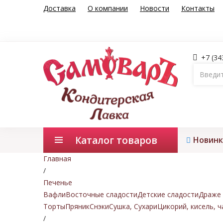
Доставка
О компании
Новости
Контакты
+7 (34
Каталог товаров
Новинк
Главная
/
Печенье
Вафли
Восточные сладости
Детские сладости
Драже 
Торты
Пряник
Снэки
Сушка, Сухари
Цикорий, кисель, ч
/