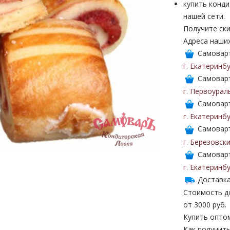
купить конди
нашей сети.
Получите ски
Адреса наши
Самоваръ
г. Екатеринб
Самоваръ
г. Первоурал
Самоваръ
г. Екатеринб
Самоваръ
г. Березовск
Самоваръ
г. Екатеринб
Доставка
Стоимость до
от 3000 руб.
Купить опто
Как получить