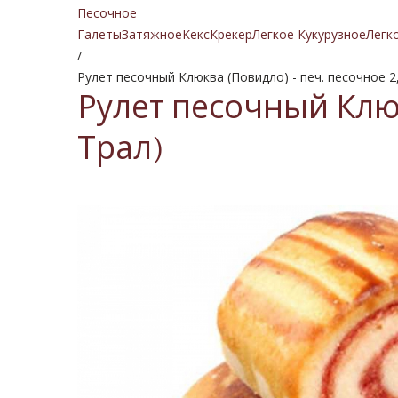
Песочное
Галеты
Затяжное
Кекс
Крекер
Легкое Кукурузное
Легк
/
Рулет песочный Клюква (Повидло) - печ. песочное 2,
Рулет песочный Клюк
Трал)