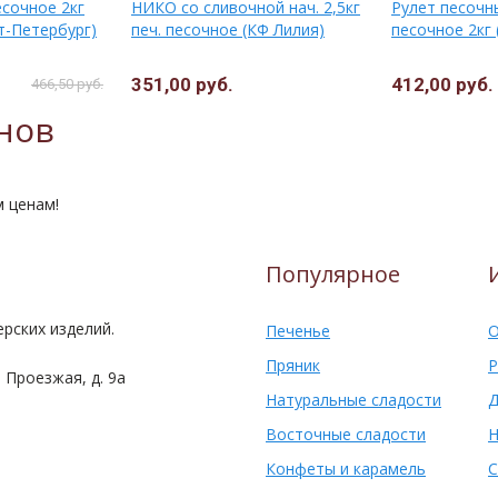
сочное 2кг
НИКО со сливочной нач. 2,5кг
Рулет песочны
т-Петербург)
печ. песочное (КФ Лилия)
песочное 2кг 
351,00 руб.
412,00 руб.
466,50 руб.
нов
м ценам!
Популярное
рских изделий.
Печенье
О
Пряник
Р
 Проезжая, д. 9а
Натуральные сладости
Д
Восточные сладости
Н
Конфеты и карамель
С