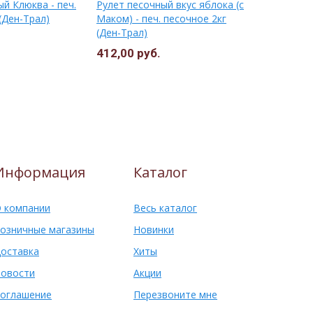
й Клюква - печ.
Рулет песочный вкус яблока (с
ЧИЗКЕЙК Нь
(Ден-Трал)
Маком) - печ. песочное 2кг
песочное (
(Ден-Трал)
Петербург
412,00 руб.
492,50 ру
Информация
Каталог
 компании
Весь каталог
озничные магазины
Новинки
оставка
Хиты
овости
Акции
оглашение
Перезвоните мне