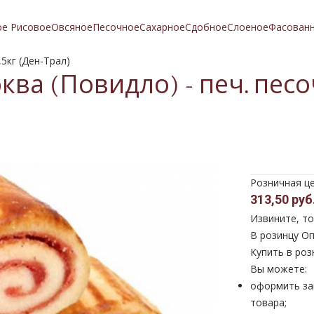
ое Рисовое
Овсяное
Песочное
Сахарное
Сдобное
Слоеное
Фасован
5кг (Ден-Трал)
ва (Повидло) - печ. песоч
Розничная ц
313,50 руб
Извините, то
В розинцу
Оп
Купить в роз
Вы можете:
оформить за
товара;