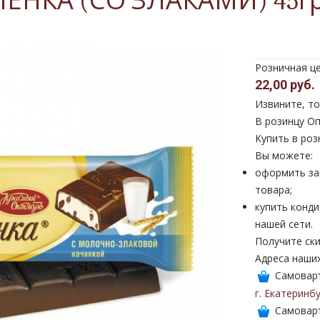
ЛЕНКА (СО ЗЛАКАМИ) 45г
Розничная ц
22,00 руб.
Извините, то
В розинцу
Оп
Купить в роз
Вы можете:
оформить за
товара;
купить конди
нашей сети.
Получите ски
Адреса наши
Самоваръ
г. Екатеринб
Самоваръ