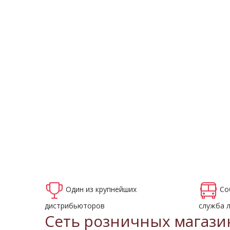
Один из крупнейших
Со
дистрибьюторов
служба 
Сеть розничных магази