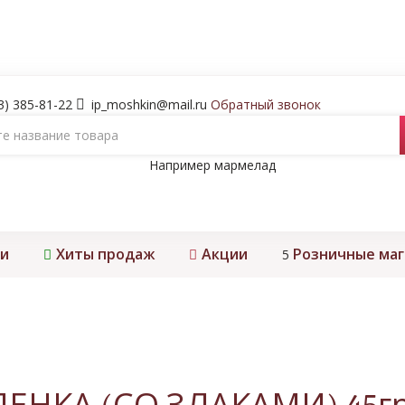
3) 385-81-22
ip_moshkin@mail.ru
Обратный звонок
Например
мармелад
и
Хиты продаж
Акции
Розничные ма
5
т