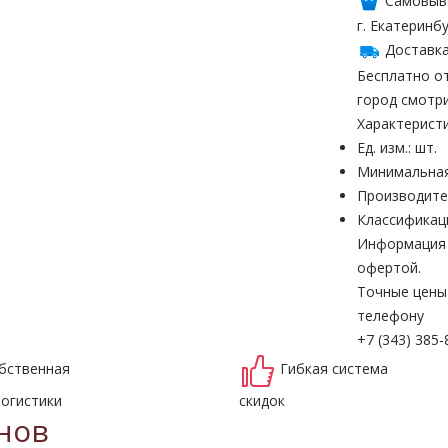
Самовыв
г. Екатеринбу
Доставка
Бесплатно от
город смотр
Характерист
Ед. изм.: шт.
Минимальная
Производите
Классификац
Информация н
офертой.
Точные цены
телефону
+7 (343) 385-
бственная
Гибкая система
логистики
скидок
нов