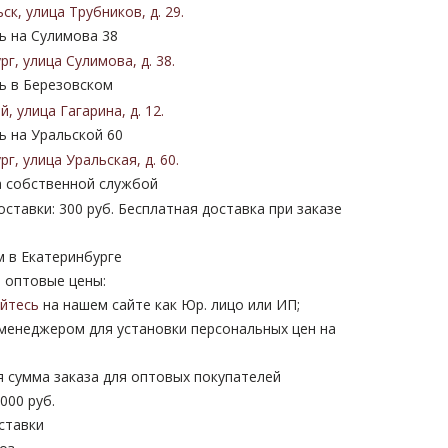
ьск
,
улица Трубников
,
д. 29
.
 на Сулимова 38
ург
,
улица Сулимова
,
д. 38
.
 в Березовском
ий
,
улица Гагарина
,
д. 12
.
 на Уральской 60
ург
,
улица Уральская
,
д. 60
.
 собственной службой
ставки: 300 руб. Бесплатная доставка при заказе
м в Екатеринбурге
 оптовые цены:
уйтесь
на нашем сайте как Юр. лицо или ИП;
 менеджером для установки персональных цен на
 сумма заказа для оптовых покупателей
000 руб.
ставки