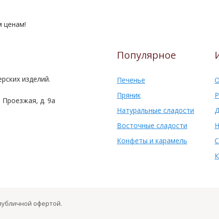
м ценам!
Популярное
рских изделий.
Печенье
О
Пряник
Р
 Проезжая, д. 9а
Натуральные сладости
Д
Восточные сладости
Н
Конфеты и карамель
С
К
 публичной офертой.