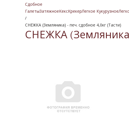
Сдобное
Галеты
Затяжное
Кекс
Крекер
Легкое Кукурузное
Легк
/
СНЕЖКА (Земляника) - печ. сдобное 4,0кг (Тасти)
СНЕЖКА (Земляника) 