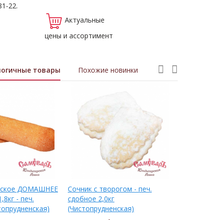
81-22.
Актуальные
цены и ассортимент
логичные товары
Похожие новинки
нское ДОМАШНЕЕ
Сочник с творогом - печ.
Беллонэ (В
8кг - печ.
сдобное 2,0кг
сдобное 2,
топрудненская)
(Чистопрудненская)