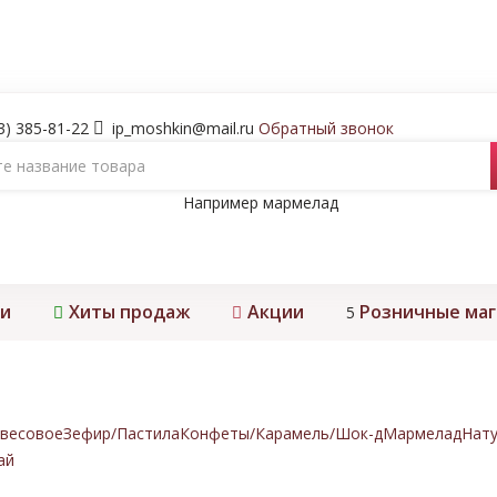
3) 385-81-22
ip_moshkin@mail.ru
Обратный звонок
Например
мармелад
и
Хиты продаж
Акции
Розничные ма
5
весовое
Зефир/Пастила
Конфеты/Карамель/Шок-д
Мармелад
Нату
ай