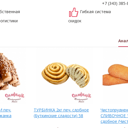
+7 (343) 385-
бственная
Гибкая система
логистики
скидок
Ана
 печ.
ТУРБИНКА 2кг печ. сдобное
Чистопрудне
Южанка
(Буткинские сладости) 58
СЛИВОЧНОЕ 1,
сдобное (Чис