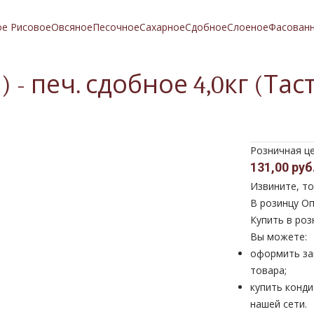
ое Рисовое
Овсяное
Песочное
Сахарное
Сдобное
Слоеное
Фасован
- печ. сдобное 4,0кг (Тас
Розничная ц
131,00 руб
Извините, то
В розинцу
Оп
Купить в роз
Вы можете:
оформить за
товара;
купить конди
нашей сети.