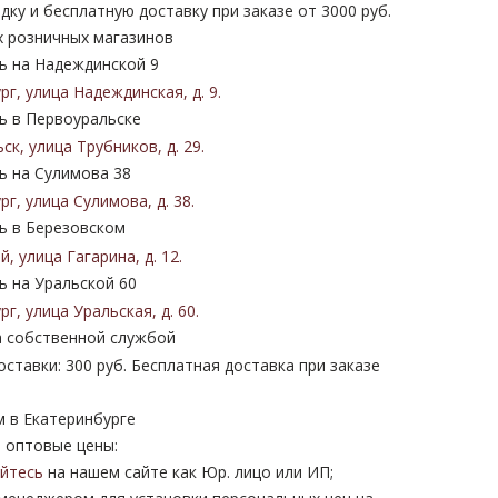
дку и бесплатную доставку при заказе от 3000 руб.
х розничных магазинов
 на Надеждинской 9
ург
,
улица Надеждинская
,
д. 9
.
 в Первоуральске
ьск
,
улица Трубников
,
д. 29
.
 на Сулимова 38
ург
,
улица Сулимова
,
д. 38
.
 в Березовском
ий
,
улица Гагарина
,
д. 12
.
 на Уральской 60
ург
,
улица Уральская
,
д. 60
.
 собственной службой
ставки: 300 руб. Бесплатная доставка при заказе
м в Екатеринбурге
 оптовые цены:
уйтесь
на нашем сайте как Юр. лицо или ИП;