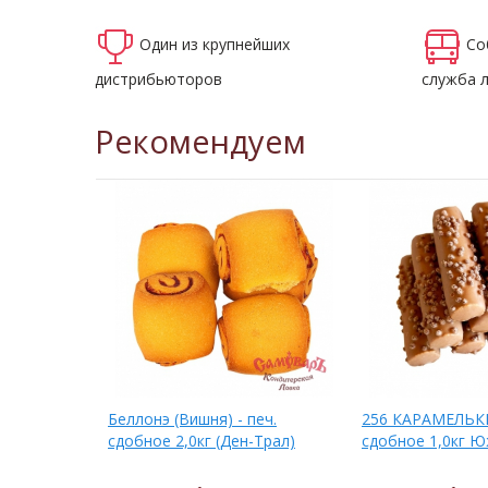
Один из крупнейших
Со
дистрибьюторов
служба 
Рекомендуем
 печ.
Беллонэ (Вишня) - печ.
256 КАРАМЕЛЬКИ
сдобное 2,0кг (Ден-Трал)
сдобное 1,0кг 