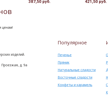
387,50 руб.
421,50 руб.
нов
м ценам!
Популярное
рских изделий.
Печенье
О
Пряник
Р
 Проезжая, д. 9а
Натуральные сладости
Д
Восточные сладости
Н
Конфеты и карамель
С
К