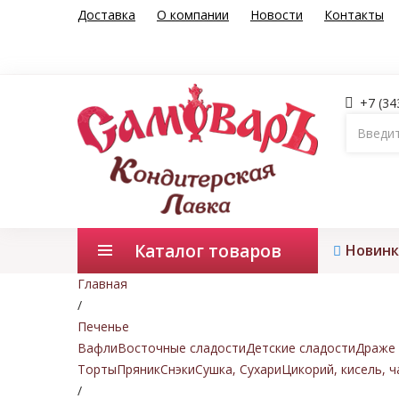
Доставка
О компании
Новости
Контакты
+7 (34
Каталог товаров
Новинк
Главная
/
Печенье
Вафли
Восточные сладости
Детские сладости
Драже 
Торты
Пряник
Снэки
Сушка, Сухари
Цикорий, кисель, ч
/