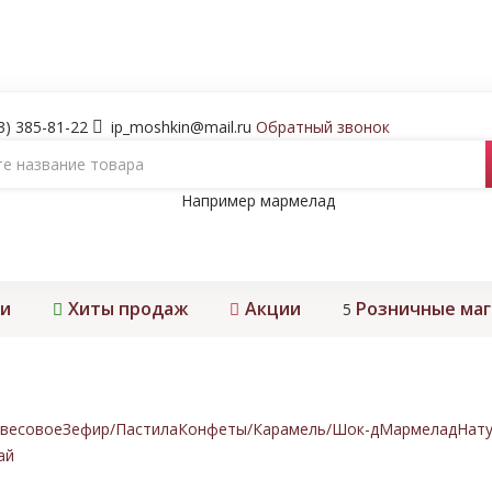
3) 385-81-22
ip_moshkin@mail.ru
Обратный звонок
Например
мармелад
и
Хиты продаж
Акции
Розничные ма
5
весовое
Зефир/Пастила
Конфеты/Карамель/Шок-д
Мармелад
Нату
ай