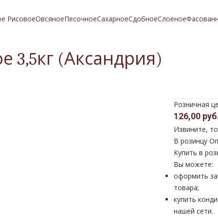
ое Рисовое
Овсяное
Песочное
Сахарное
Сдобное
Слоеное
Фасован
е 3,5кг (Аксандрия)
Розничная ц
126,00 руб
Извините, то
В розинцу
Оп
Купить в роз
Вы можете:
оформить за
товара;
купить конди
нашей сети.