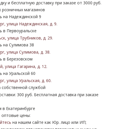
дку и бесплатную доставку при заказе от 3000 руб.
х розничных магазинов
 на Надеждинской 9
ург
,
улица Надеждинская
,
д. 9
.
 в Первоуральске
ьск
,
улица Трубников
,
д. 29
.
 на Сулимова 38
ург
,
улица Сулимова
,
д. 38
.
 в Березовском
ий
,
улица Гагарина
,
д. 12
.
 на Уральской 60
ург
,
улица Уральская
,
д. 60
.
 собственной службой
ставки: 300 руб. Бесплатная доставка при заказе
м в Екатеринбурге
 оптовые цены:
уйтесь
на нашем сайте как Юр. лицо или ИП;