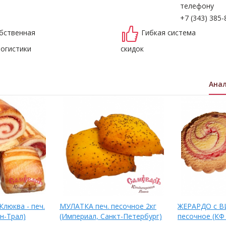
телефону
+7 (343) 385-
бственная
Гибкая система
логистики
скидок
Ана
Клюква - печ.
МУЛАТКА печ. песочное 2кг
ЖЕРАРДО с ВИ
ен-Трал)
(Империал, Санкт-Петербург)
песочное (КФ