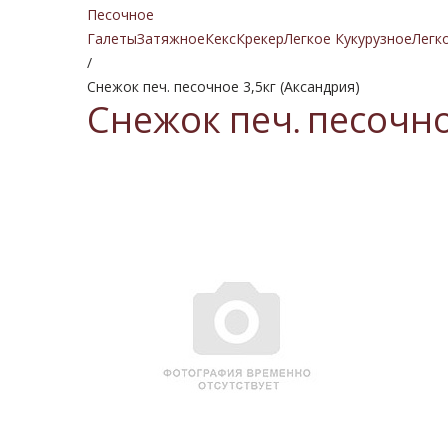
Песочное
Галеты
Затяжное
Кекс
Крекер
Легкое Кукурузное
Легк
/
Снежок печ. песочное 3,5кг (Аксандрия)
Снежок печ. песочно