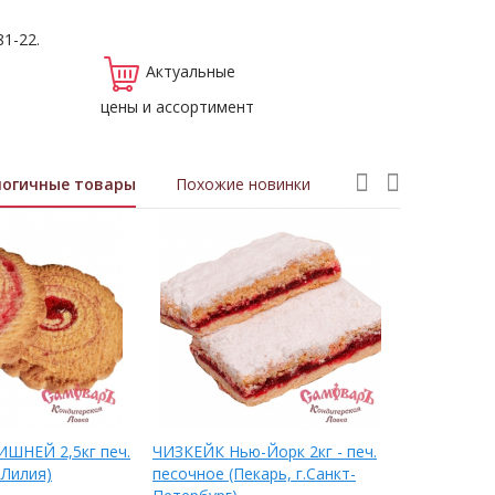
81-22.
Актуальные
цены и ассортимент
логичные товары
Похожие новинки
ШНЕЙ 2,5кг печ.
ЧИЗКЕЙК Нью-Йорк 2кг - печ.
Рулет песо
 Лилия)
песочное (Пекарь, г.Санкт-
Маком) - п