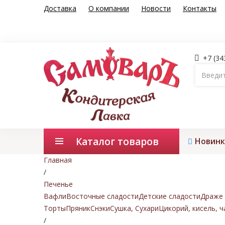
Доставка
О компании
Новости
Контакты
+7 (34
Каталог товаров
Новинк
Главная
/
Печенье
Вафли
Восточные сладости
Детские сладости
Драже 
Торты
Пряник
Снэки
Сушка, Сухари
Цикорий, кисель, ч
/