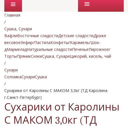
Промо товары
Главная
/
Сушка, Сухари
Вафли
Восточные сладости
Детские сладости
Драже
весовое
Зефир/Пастила
Конфеты/Карамель/Шок-
д
Мармелад
Натуральные сладости
Печенье
Пирожное/
Торты
Пряник
Снэки
Сушка, Сухари
Цикорий, кисель, чай
/
Сухари
Соломка
Сухари
Сушка
/
Сухарики от Каролины С МАКОМ 3,0кг (ТД Каролина
г.Санкт-Петербург)
Сухарики от Каролины
С МАКОМ 3,0кг (ТД