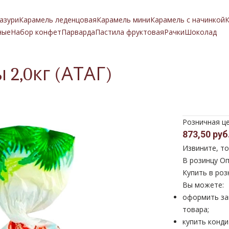
азури
Карамель леденцовая
Карамель мини
Карамель с начинкой
К
ные
Набор конфет
Парварда
Пастила фруктовая
Рачки
Шоколад
2,0кг (АТАГ)
Розничная ц
873,50 руб
Извините, то
В розинцу
Оп
Купить в роз
Вы можете:
оформить за
товара;
купить конди