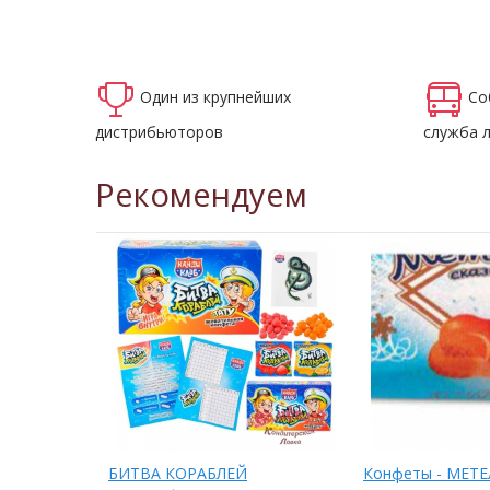
Один из крупнейших
Со
дистрибьюторов
служба 
Рекомендуем
ОРОЛЕК
БИТВА КОРАБЛЕЙ
Конфеты - МЕТ