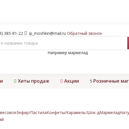
3) 385-81-22
ip_moshkin@mail.ru
Обратный звонок
Например
мармелад
и
Хиты продаж
Акции
Розничные ма
5
весовое
Зефир/Пастила
Конфеты/Карамель/Шок-д
Мармелад
Нату
ай