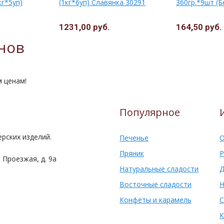
г*5уп)
(1кг*6уп) Славянка 30291
360гр.*9шт (Б
1231,00 руб.
164,50 руб.
нов
м ценам!
Популярное
рских изделий.
Печенье
О
Пряник
Р
 Проезжая, д. 9а
Натуральные сладости
Д
Восточные сладости
Н
Конфеты и карамель
С
К