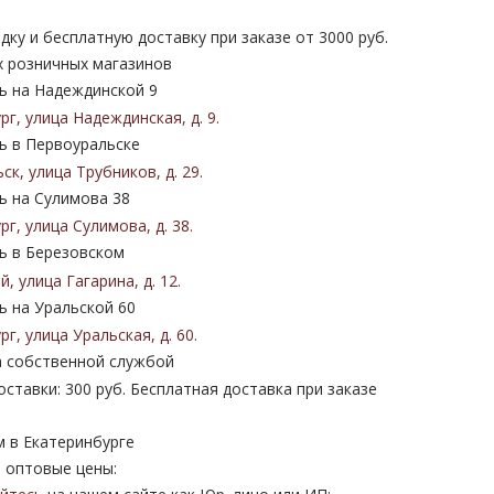
дку и бесплатную доставку при заказе от 3000 руб.
х розничных магазинов
 на Надеждинской 9
ург
,
улица Надеждинская
,
д. 9
.
 в Первоуральске
ьск
,
улица Трубников
,
д. 29
.
 на Сулимова 38
ург
,
улица Сулимова
,
д. 38
.
 в Березовском
ий
,
улица Гагарина
,
д. 12
.
 на Уральской 60
ург
,
улица Уральская
,
д. 60
.
 собственной службой
ставки: 300 руб. Бесплатная доставка при заказе
м в Екатеринбурге
 оптовые цены: