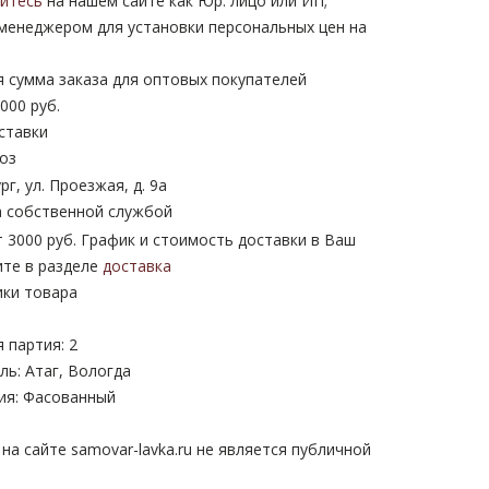
уйтесь
на нашем сайте как Юр. лицо или ИП;
 менеджером для установки персональных цен на
 сумма заказа для оптовых покупателей
000 руб.
ставки
оз
рг, ул. Проезжая, д. 9а
 собственной службой
 3000 руб. График и стоимость доставки в Ваш
ите в разделе
доставка
ики товара
 партия: 2
ь: Атаг, Вологда
ия: Фасованный
а сайте samovar-lavka.ru не является публичной