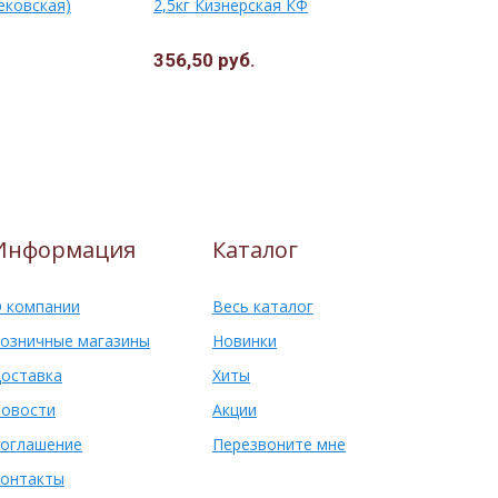
ековская)
2,5кг Кизнерская КФ
жев.конфет
(1*12*24)
356,50 руб.
16,50 руб
Информация
Каталог
 компании
Весь каталог
озничные магазины
Новинки
оставка
Хиты
овости
Акции
оглашение
Перезвоните мне
онтакты