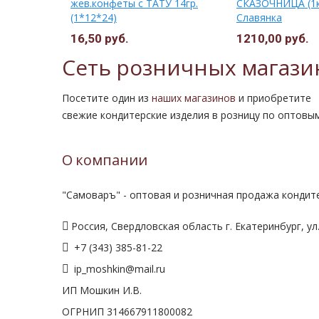
Ф
жев.конфеты с ТАТУ 14гр.
СКАЗОЧНИЦА (1к
(1*12*24)
Славянка
16,50 руб.
1210,00 руб.
Сеть розничных магази
Посетите один из
наших магазинов
и приобретите
свежие кондитерские изделия в розницу по оптовы
О компании
"Самоваръ" - оптовая и розничная продажа кондите
Россия, Свердловская область г. Екатеринбург, ул.
+7 (343) 385-81-22
ip_moshkin@mail.ru
ИП Мошкин И.В.
ОГРНИП 314667911800082