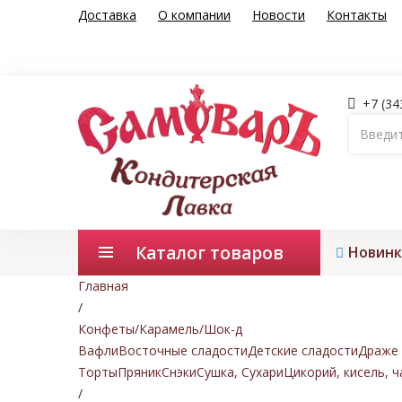
Доставка
О компании
Новости
Контакты
+7 (34
Каталог товаров
Новинк
Главная
/
Конфеты/Карамель/Шок-д
Вафли
Восточные сладости
Детские сладости
Драже 
Торты
Пряник
Снэки
Сушка, Сухари
Цикорий, кисель, ч
/