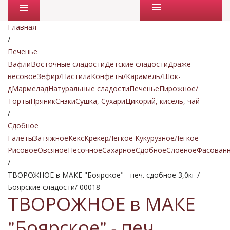
Промо товары
Главная
/
Печенье
Вафли
Восточные сладости
Детские сладости
Драже
весовое
Зефир/Пастила
Конфеты/Карамель/Шок-
д
Мармелад
Натуральные сладости
Печенье
Пирожное/
Торты
Пряник
Снэки
Сушка, Сухари
Цикорий, кисель, чай
/
Сдобное
Галеты
Затяжное
Кекс
Крекер
Легкое Кукурузное
Легкое
Рисовое
Овсяное
Песочное
Сахарное
Сдобное
Слоеное
Фасован
/
ТВОРОЖНОЕ в МАКЕ "Боярское" - печ. сдобное 3,0кг /
Боярские сладости/ 00018
ТВОРОЖНОЕ в МАКЕ
"Боярское" - печ.