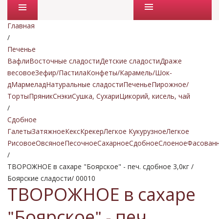
Промо товары
Главная
/
Печенье
Вафли
Восточные сладости
Детские сладости
Драже
весовое
Зефир/Пастила
Конфеты/Карамель/Шок-
д
Мармелад
Натуральные сладости
Печенье
Пирожное/
Торты
Пряник
Снэки
Сушка, Сухари
Цикорий, кисель, чай
/
Сдобное
Галеты
Затяжное
Кекс
Крекер
Легкое Кукурузное
Легкое
Рисовое
Овсяное
Песочное
Сахарное
Сдобное
Слоеное
Фасован
/
ТВОРОЖНОЕ в сахаре "Боярское" - печ. сдобное 3,0кг /
Боярские сладости/ 00010
ТВОРОЖНОЕ в сахаре
"Боярское" - печ.