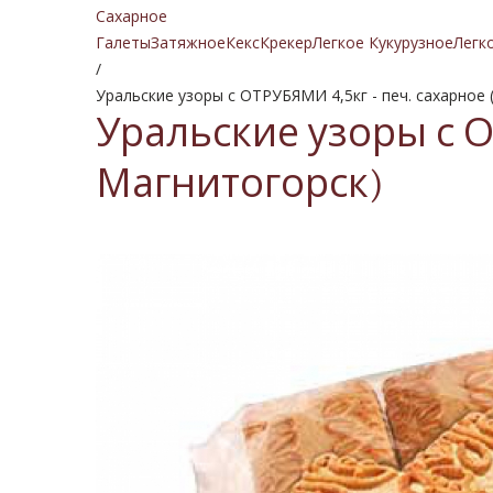
Сахарное
Галеты
Затяжное
Кекс
Крекер
Легкое Кукурузное
Легк
/
Уральские узоры с ОТРУБЯМИ 4,5кг - печ. сахарное 
Уральские узоры с ОТ
Магнитогорск)