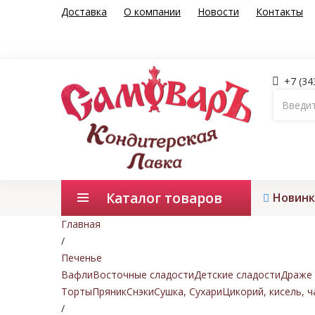
Доставка
О компании
Новости
Контакты
+7 (34
Каталог товаров
Новинк
Главная
/
Печенье
Вафли
Восточные сладости
Детские сладости
Драже 
Торты
Пряник
Снэки
Сушка, Сухари
Цикорий, кисель, ч
/