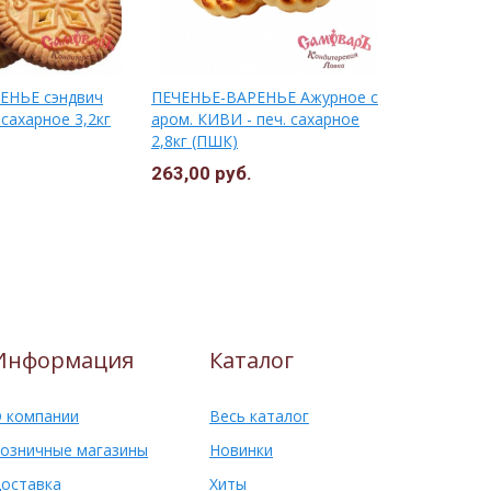
ЕНЬЕ сэндвич
ПЕЧЕНЬЕ-ВАРЕНЬЕ Ажурное с
ПЕЧЕНЬЕ-В
сахарное 3,2кг
аром. КИВИ - печ. сахарное
аром. АБРИ
2,8кг (ПШК)
сахарное 2
263,00 руб.
263,00 ру
Информация
Каталог
 компании
Весь каталог
озничные магазины
Новинки
оставка
Хиты