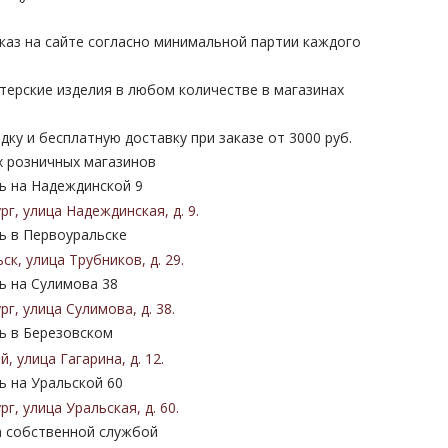
каз на сайте согласно минимальной партии каждого
терские изделия в любом количестве в магазинах
дку и бесплатную доставку при заказе от 3000 руб.
х розничных магазинов
 на Надеждинской 9
ург
,
улица Надеждинская
,
д. 9
.
 в Первоуральске
ьск
,
улица Трубников
,
д. 29
.
 на Сулимова 38
ург
,
улица Сулимова
,
д. 38
.
 в Березовском
ий
,
улица Гагарина
,
д. 12
.
 на Уральской 60
ург
,
улица Уральская
,
д. 60
.
 собственной службой