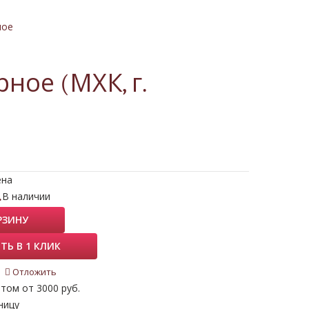
ное
ное (МХК, г.
ена
.
В наличии
РЗИНУ
ТЬ В 1 КЛИК
Отложить
том от 3000 руб.
ницу