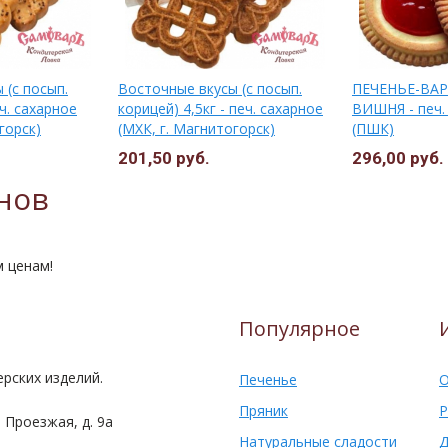
 (с посып.
Восточные вкусы (с посып.
ПЕЧЕНЬЕ-ВАР
еч. сахарное
корицей) 4,5кг - печ. сахарное
ВИШНЯ - печ. 
горск)
(МХК, г. Магнитогорск)
(ПШК)
201,50 руб.
296,00 руб.
нов
м ценам!
Популярное
рских изделий.
Печенье
О
Пряник
Р
 Проезжая, д. 9а
Натуральные сладости
Д