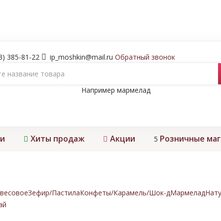
3) 385-81-22
ip_moshkin@mail.ru
Обратный звонок
Например
мармелад
и
Хиты продаж
Акции
Розничные ма
5
весовое
Зефир/Пастила
Конфеты/Карамель/Шок-д
Мармелад
Нату
ай