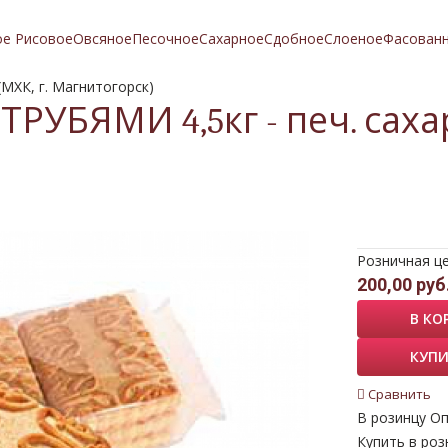
ое Рисовое
Овсяное
Песочное
Сахарное
Сдобное
Слоеное
Фасован
(МХК, г. Магнитогорск)
РУБЯМИ 4,5кг - печ. сахар
Розничная ц
200,00 руб
В КО
КУПИ
Сравнить
В розинцу
Оп
Купить в роз