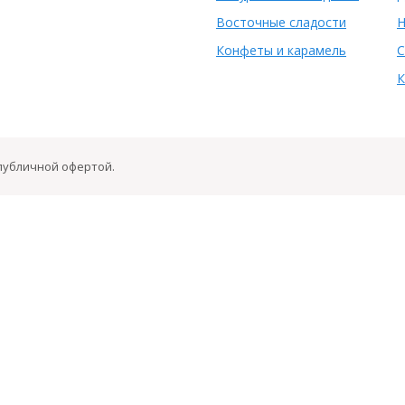
Восточные сладости
Н
Конфеты и карамель
С
К
 публичной офертой.