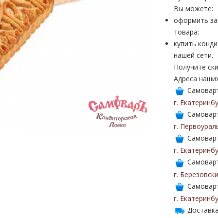
Вы можете:
оформить за
товара;
купить конди
нашей сети.
Получите ски
Адреса наши
Самоваръ
г. Екатеринб
Самоваръ
г. Первоурал
Самоваръ
г. Екатеринб
Самоваръ
г. Березовск
Самоваръ
г. Екатеринб
Доставка