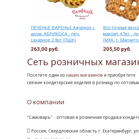
Ажурное с
ПЕЧЕНЬЕ-ВАРЕНЬЕ Ажурное с
Восточные вкусы
сахарное
аром. АБРИКОСА - печ.
маком) 4,5кг - п
сахарное 2,8кг (ПШК)
(МХК, г. Магнито
263,00 руб.
205,50 руб.
Сеть розничных магази
Посетите один из
наших магазинов
и приобретите
свежие кондитерские изделия в розницу по оптовы
О компании
"Самоваръ" - оптовая и розничная продажа кондите
Россия, Свердловская область г. Екатеринбург, ул.