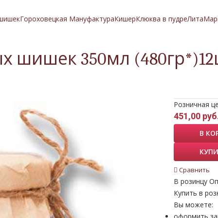
 шишек
Гороховецкая Мануфактура
Кишер
Клюква в пудре
Лита
Мар
х шишек 350мл (480гр*)1
Розничная ц
451,00 руб
В КО
КУПИ
Сравнить
В розинцу
Оп
Купить в роз
Вы можете:
оформить за