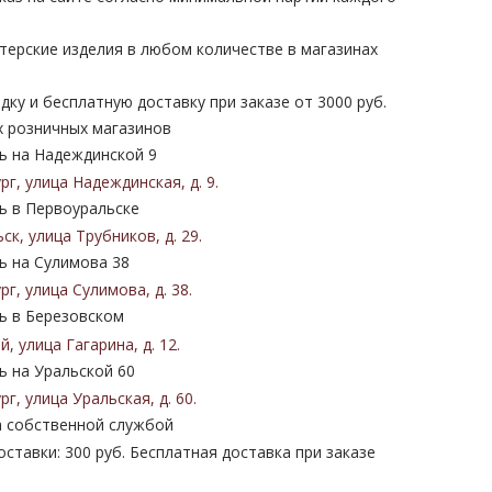
терские изделия в любом количестве в магазинах
дку и бесплатную доставку при заказе от 3000 руб.
х розничных магазинов
 на Надеждинской 9
ург
,
улица Надеждинская
,
д. 9
.
 в Первоуральске
ьск
,
улица Трубников
,
д. 29
.
 на Сулимова 38
ург
,
улица Сулимова
,
д. 38
.
 в Березовском
ий
,
улица Гагарина
,
д. 12
.
 на Уральской 60
ург
,
улица Уральская
,
д. 60
.
 собственной службой
ставки: 300 руб. Бесплатная доставка при заказе