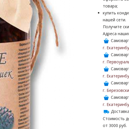
товара;
купить конди
нашей сети.
Получите ски
Адреса наши
Самоваръ
г. Екатеринб
Самоваръ
г. Первоурал
Самоваръ
г. Екатеринб
Самоваръ
г. Березовск
Самоваръ
г. Екатеринб
Доставка
Стоимость до
от 3000 руб.