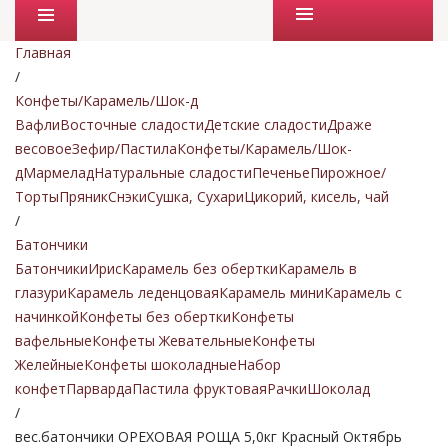
Промо товары
Главная
/
Конфеты/Карамель/Шок-д
Вафли
Восточные сладости
Детские сладости
Драже
весовое
Зефир/Пастила
Конфеты/Карамель/Шок-
д
Мармелад
Натуральные сладости
Печенье
Пирожное/
Торты
Пряник
Снэки
Сушка, Сухари
Цикорий, кисель, чай
/
Батончики
Батончики
Ирис
Карамель без обертки
Карамель в
глазури
Карамель леденцовая
Карамель мини
Карамель с
начинкой
Конфеты без обертки
Конфеты
вафельные
Конфеты Жевательные
Конфеты
Желейные
Конфеты шоколадные
Набор
конфет
Парварда
Пастила фруктовая
Рачки
Шоколад
/
вес.батончики ОРЕХОВАЯ РОЩА 5,0кг Красный Октябрь