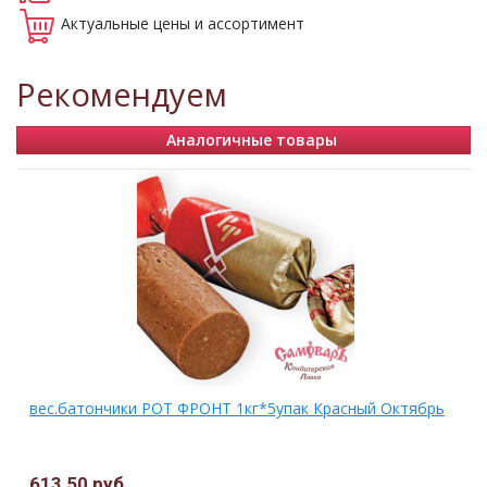
Актуальные
цены и ассортимент
Рекомендуем
Аналогичные товары
вес.батончики РОТ ФРОНТ 1кг*5упак Красный Октябрь
613,50 руб.
.