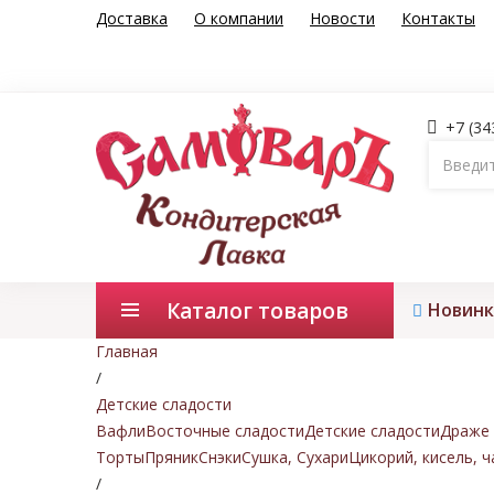
Доставка
О компании
Новости
Контакты
+7 (34
Каталог товаров
Новинк
Главная
/
Детские сладости
Вафли
Восточные сладости
Детские сладости
Драже 
Торты
Пряник
Снэки
Сушка, Сухари
Цикорий, кисель, ч
/