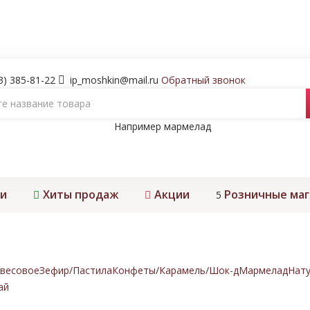
3) 385-81-22
ip_moshkin@mail.ru
Обратный звонок
Например
мармелад
и
Хиты продаж
Акции
Розничные ма
5
весовое
Зефир/Пастила
Конфеты/Карамель/Шок-д
Мармелад
Нату
ай