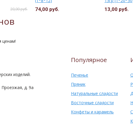
(1*8*12)
13гр (1*20*30
74,00 руб.
13,00 руб.
20,00 руб.
нов
м ценам!
Популярное
рских изделий.
Печенье
О
Пряник
Р
 Проезжая, д. 9а
Натуральные сладости
Д
Восточные сладости
Н
Конфеты и карамель
С
К