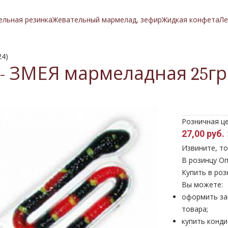
ельная резинка
Жевательный мармелад, зефир
Жидкая конфета
Ле
24)
ЗМЕЯ мармеладная 25гр.(
Розничная ц
27,00 руб.
Извините, то
В розинцу
Оп
Купить в роз
Вы можете:
оформить за
товара;
купить конди