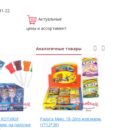
81-22.
Актуальные
цены и ассортимент
Аналогичные товары
ы КОТИКИ
Радуга Микс 18-20гр.жев.марм.
Ланч Гам
арм. на палочке
(1*12*36)
жев.Мармел