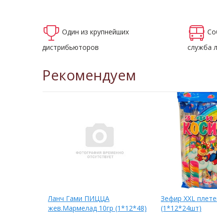
Один из крупнейших
Со
дистрибьюторов
служба 
Рекомендуем
р.жев.марм.
Ланч Гами ПИЦЦА
Зефир XXL плете
жев.Мармелад 10гр (1*12*48)
(1*12*24шт)