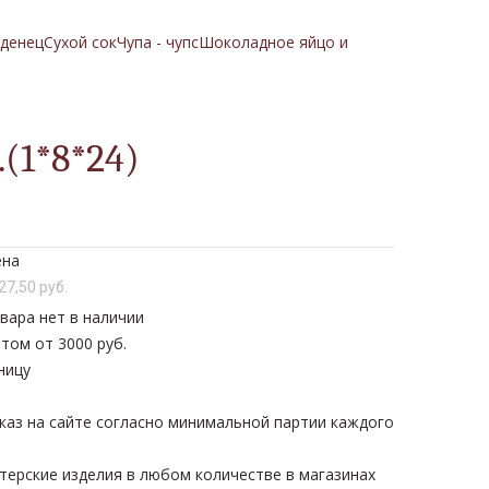
денец
Сухой сок
Чупа - чупс
Шоколадное яйцо и
1*8*24)
ена
27,50 руб.
вара нет в наличии
том от 3000 руб.
ницу
каз на сайте согласно минимальной партии каждого
терские изделия в любом количестве в магазинах