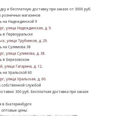
дку и бесплатную доставку при заказе от 3000 руб.
х розничных магазинов
 на Надеждинской 9
ург
,
улица Надеждинская
,
д. 9
.
 в Первоуральске
ьск
,
улица Трубников
,
д. 29
.
 на Сулимова 38
ург
,
улица Сулимова
,
д. 38
.
 в Березовском
ий
,
улица Гагарина
,
д. 12
.
 на Уральской 60
ург
,
улица Уральская
,
д. 60
.
 собственной службой
ставки: 300 руб. Бесплатная доставка при заказе
м в Екатеринбурге
 оптовые цены: