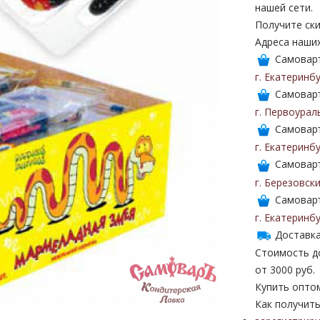
нашей сети.
Получите ски
Адреса наши
Самоваръ
г. Екатеринб
Самоваръ
г. Первоурал
Самоваръ
г. Екатеринб
Самоваръ
г. Березовск
Самоваръ
г. Екатеринб
Доставка
Стоимость до
от 3000 руб.
Купить опто
Как получить