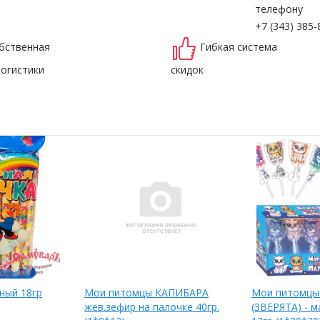
телефону
+7 (343) 385-
бственная
Гибкая система
логистики
скидок
ный 18гр
Мои питомцы КАПИБАРА
Мои питомц
жев.зефир на палочке 40гр.
(ЗВЕРЯТА) - м