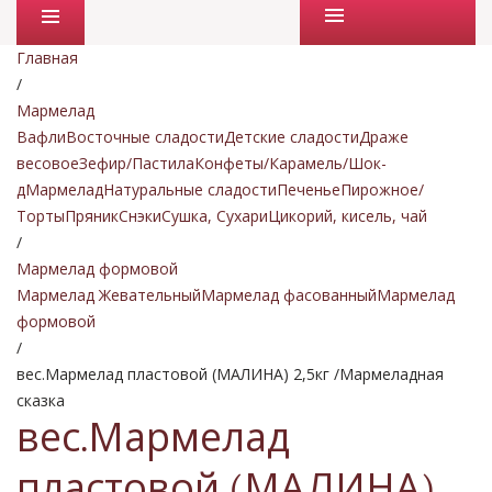
Промо товары
Главная
/
Мармелад
Вафли
Восточные сладости
Детские сладости
Драже
весовое
Зефир/Пастила
Конфеты/Карамель/Шок-
д
Мармелад
Натуральные сладости
Печенье
Пирожное/
Торты
Пряник
Снэки
Сушка, Сухари
Цикорий, кисель, чай
/
Мармелад формовой
Мармелад Жевательный
Мармелад фасованный
Мармелад
формовой
/
вес.Мармелад пластовой (МАЛИНА) 2,5кг /Мармеладная
сказка
вес.Мармелад
пластовой (МАЛИНА)