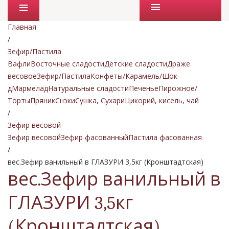
Промо товары
Главная
/
Зефир/Пастила
Вафли
Восточные сладости
Детские сладости
Драже
весовое
Зефир/Пастила
Конфеты/Карамель/Шок-
д
Мармелад
Натуральные сладости
Печенье
Пирожное/
Торты
Пряник
Снэки
Сушка, Сухари
Цикорий, кисель, чай
/
Зефир весовой
Зефир весовой
Зефир фасованный
Пастила фасованная
/
вес.Зефир ванильный в ГЛАЗУРИ 3,5кг (Кронштадтская)
вес.Зефир ванильный в
ГЛАЗУРИ 3,5кг
(Кронштадтская)