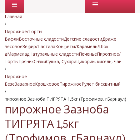
Промо товары
Главная
/
Пирожное/Торты
Вафли
Восточные сладости
Детские сладости
Драже
весовое
Зефир/Пастила
Конфеты/Карамель/Шок-
д
Мармелад
Натуральные сладости
Печенье
Пирожное/
Торты
Пряник
Снэки
Сушка, Сухари
Цикорий, кисель, чай
/
Пирожное
Безе
Заварное
Крошковое
Пирожное
Рулет бисквитный
/
пирожное Зазноба ТИГРЯТА 1,5кг (Трофимов, гБарнаул)
пирожное Зазноба
ТИГРЯТА 1,5кг
(Трофимов, гБарнаул)