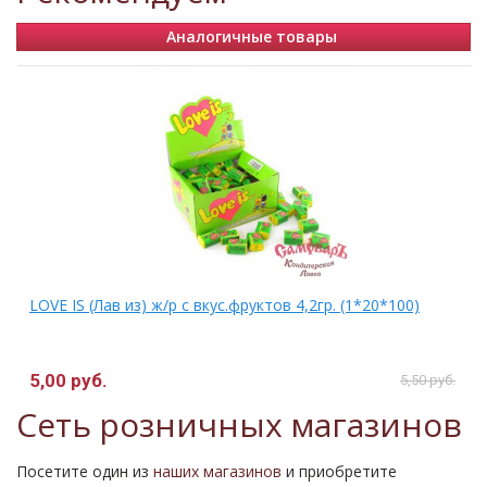
Аналогичные товары
LOVE IS (Лав из) ж/р с вкус.фруктов 4,2гр. (1*20*100)
5,00 руб.
.
5,50 руб.
Сеть розничных магазинов
Посетите один из
наших магазинов
и приобретите