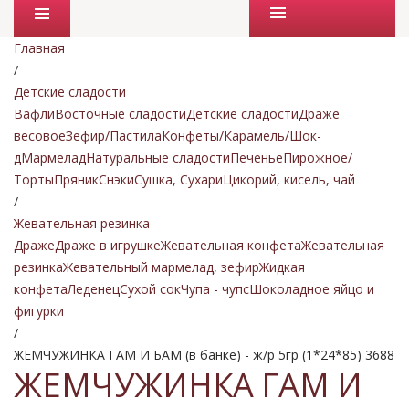
Промо товары
Главная
/
Детские сладости
Вафли
Восточные сладости
Детские сладости
Драже
весовое
Зефир/Пастила
Конфеты/Карамель/Шок-
д
Мармелад
Натуральные сладости
Печенье
Пирожное/
Торты
Пряник
Снэки
Сушка, Сухари
Цикорий, кисель, чай
/
Жевательная резинка
Драже
Драже в игрушке
Жевательная конфета
Жевательная
резинка
Жевательный мармелад, зефир
Жидкая
конфета
Леденец
Сухой сок
Чупа - чупс
Шоколадное яйцо и
фигурки
/
ЖЕМЧУЖИНКА ГАМ И БАМ (в банке) - ж/р 5гр (1*24*85) 3688
ЖЕМЧУЖИНКА ГАМ И