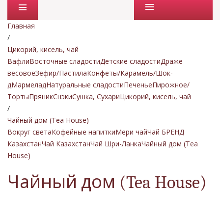
Промо товары
Главная
/
Цикорий, кисель, чай
Вафли
Восточные сладости
Детские сладости
Драже
весовое
Зефир/Пастила
Конфеты/Карамель/Шок-
д
Мармелад
Натуральные сладости
Печенье
Пирожное/
Торты
Пряник
Снэки
Сушка, Сухари
Цикорий, кисель, чай
/
Чайный дом (Tea House)
Вокруг света
Кофейные напитки
Мери чай
Чай БРЕНД
Казахстан
Чай Казахстан
Чай Шри-Ланка
Чайный дом (Tea
House)
Чайный дом (Tea House)