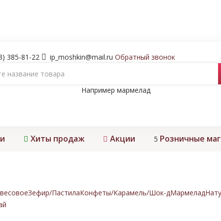
3) 385-81-22
ip_moshkin@mail.ru
Обратный звонок
Например
мармелад
и
Хиты продаж
Акции
Розничные ма
5
весовое
Зефир/Пастила
Конфеты/Карамель/Шок-д
Мармелад
Нату
ай