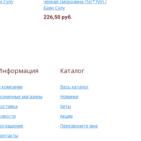
ян Сулу
черная смородина (1кг*7уп) /
МЕЧТА 1кг
Баян Сулу
226,50 руб.
324,00 ру
Информация
Каталог
 компании
Весь каталог
озничные магазины
Новинки
оставка
Хиты
овости
Акции
оглашение
Перезвоните мне
онтакты