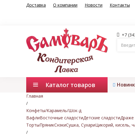
Доставка
О компании
Новости
Контакты
+7 (34
Каталог товаров
Новинк
Главная
/
Конфеты/Карамель/Шок-д
Вафли
Восточные сладости
Детские сладости
Драже 
Торты
Пряник
Снэки
Сушка, Сухари
Цикорий, кисель, ч
/