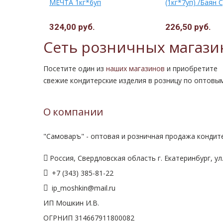
1кг*7уп) /
МЕЧТА 1кг*6уп
(1кг*7уп) /Баян 
324,00 руб.
226,50 руб.
Сеть розничных магази
Посетите один из
наших магазинов
и приобретите
свежие кондитерские изделия в розницу по оптовы
О компании
"Самоваръ" - оптовая и розничная продажа кондите
Россия, Свердловская область г. Екатеринбург, ул.
+7 (343) 385-81-22
ip_moshkin@mail.ru
ИП Мошкин И.В.
ОГРНИП 314667911800082