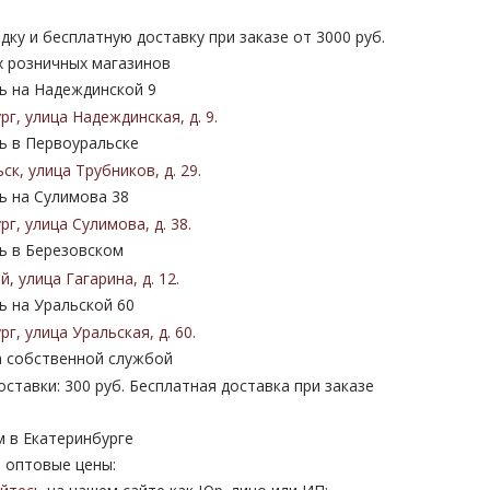
дку и бесплатную доставку при заказе от 3000 руб.
х розничных магазинов
 на Надеждинской 9
ург
,
улица Надеждинская
,
д. 9
.
 в Первоуральске
ьск
,
улица Трубников
,
д. 29
.
 на Сулимова 38
ург
,
улица Сулимова
,
д. 38
.
 в Березовском
ий
,
улица Гагарина
,
д. 12
.
 на Уральской 60
ург
,
улица Уральская
,
д. 60
.
 собственной службой
ставки: 300 руб. Бесплатная доставка при заказе
м в Екатеринбурге
 оптовые цены: