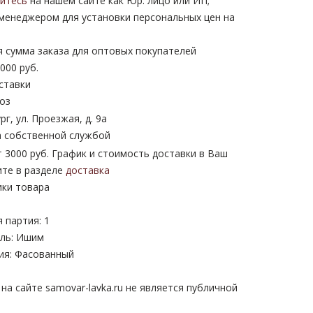
уйтесь
на нашем сайте как Юр. лицо или ИП;
 менеджером для установки персональных цен на
 сумма заказа для оптовых покупателей
000 руб.
ставки
оз
рг, ул. Проезжая, д. 9а
 собственной службой
 3000 руб. График и стоимость доставки в Ваш
ите в разделе
доставка
ики товара
 партия: 1
ль: Ишим
ия: Фасованный
а сайте samovar-lavka.ru не является публичной