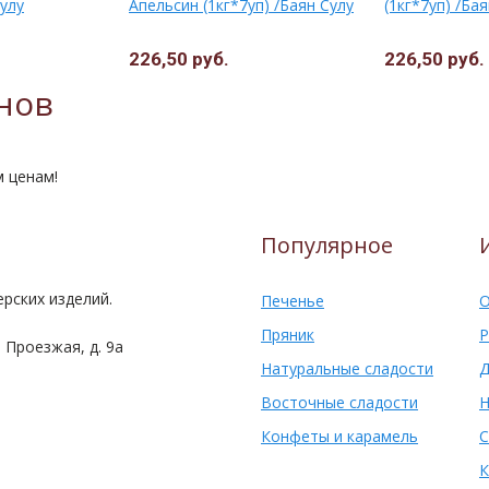
Сулу
Апельсин (1кг*7уп) /Баян Сулу
(1кг*7уп) /Ба
226,50 руб.
226,50 руб.
нов
м ценам!
Популярное
рских изделий.
Печенье
О
Пряник
Р
 Проезжая, д. 9а
Натуральные сладости
Д
Восточные сладости
Н
Конфеты и карамель
С
К