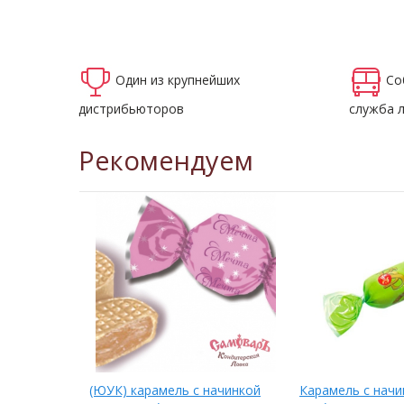
Один из крупнейших
Со
дистрибьюторов
служба 
Рекомендуем
ой ВС
(ЮУК) карамель с начинкой
Карамель с начи