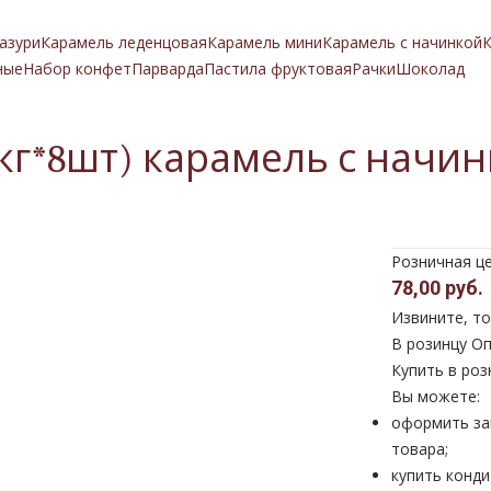
азури
Карамель леденцовая
Карамель мини
Карамель с начинкой
К
ные
Набор конфет
Парварда
Пастила фруктовая
Рачки
Шоколад
г*8шт) карамель с начи
Розничная ц
78,00 руб.
Извините, то
В розинцу
Оп
Купить в роз
Вы можете:
оформить за
товара;
купить конди