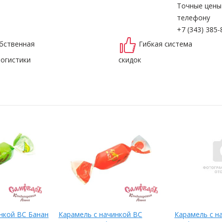
Точные цены
телефону
+7 (343) 385-
бственная
Гибкая система
логистики
скидок
нкой ВС Банан
Карамель с начинкой ВС
Карамель с н