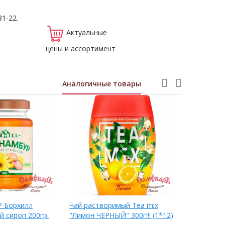
81-22.
Актуальные
цены и ассортимент
Аналогичные товары
 Борхилл
Чай растворимый Tea mix
Цикорий Зд
ий сироп 200гр.
"Лимон ЧЕРНЫЙ" 300г!!! (1*12)
Женьшенем)