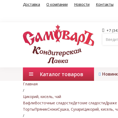
Доставка
О компании
Новости
Контакты
+7 (34
Каталог товаров
Новинк
Главная
/
Цикорий, кисель, чай
Вафли
Восточные сладости
Детские сладости
Драже 
Торты
Пряник
Снэки
Сушка, Сухари
Цикорий, кисель, ч
/