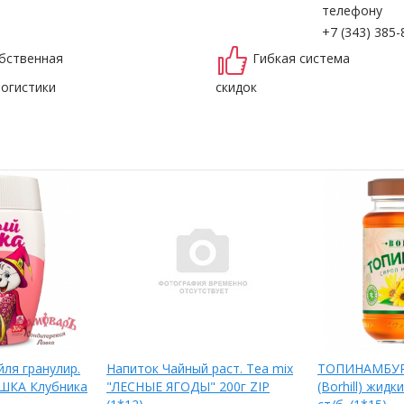
телефону
+7 (343) 385-
бственная
Гибкая система
логистики
скидок
йля гранулир.
Напиток Чайный раст. Tea mix
ТОПИНАМБУР
ШКА Клубника
"ЛЕСНЫЕ ЯГОДЫ" 200г ZIP
(Borhill) жидк