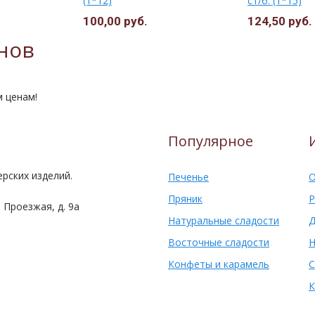
(1*12)
ст/б. (1*15)
100,00 руб.
124,50 руб.
нов
м ценам!
Популярное
рских изделий.
Печенье
О
Пряник
Р
 Проезжая, д. 9а
Натуральные сладости
Д
Восточные сладости
Н
Конфеты и карамель
С
К