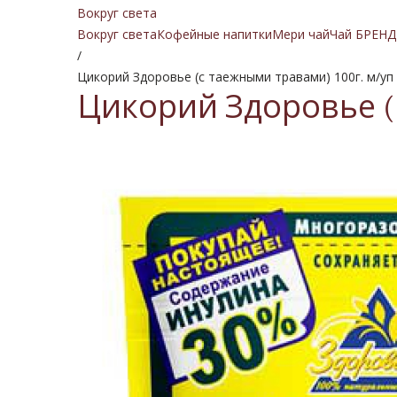
Вокруг света
Вокруг света
Кофейные напитки
Мери чай
Чай БРЕНД
/
Цикорий Здоровье (с таежными травами) 100г. м/уп 
Цикорий Здоровье (с