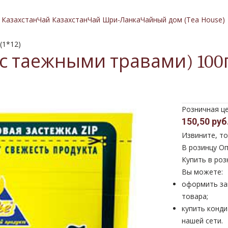
 Казахстан
Чай Казахстан
Чай Шри-Ланка
Чайный дом (Tea House)
(1*12)
 таежными травами) 100г. 
Розничная ц
150,50 руб
Извините, то
В розинцу
Оп
Купить в роз
Вы можете:
оформить за
товара;
купить конди
нашей сети.