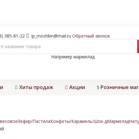
3) 385-81-22
ip_moshkin@mail.ru
Обратный звонок
Например
мармелад
и
Хиты продаж
Акции
Розничные ма
5
весовое
Зефир/Пастила
Конфеты/Карамель/Шок-д
Мармелад
Нату
ай