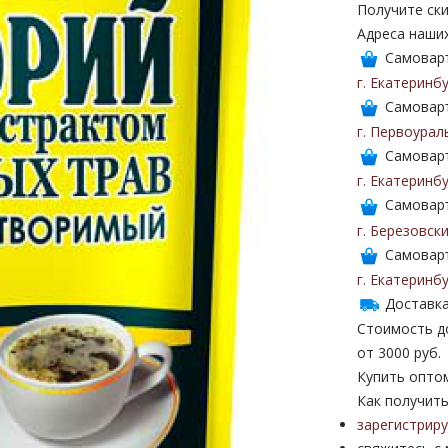
Получите ски
Адреса наши
Самоваръ
г. Екатеринб
Самоваръ
г. Первоурал
Самоваръ
г. Екатеринб
Самоваръ
г. Березовск
Самоваръ
г. Екатеринб
Доставка
Стоимость до
от 3000 руб.
Купить опто
Как получить
зарегистрир