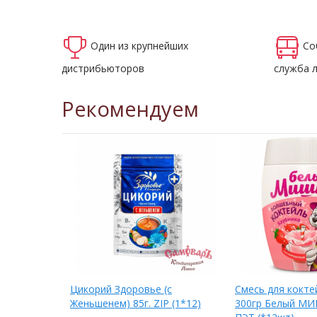
Один из крупнейших
Со
дистрибьюторов
служба 
Рекомендуем
ea mix
Цикорий Здоровье (с
Смесь для кокте
!!! (1*12)
Женьшенем) 85г. ZIP (1*12)
300гр Белый МИ