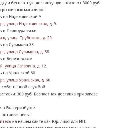
дку и бесплатную доставку при заказе от 3000 руб.
х розничных магазинов
 на Надеждинской 9
ург
,
улица Надеждинская
,
д. 9
.
 в Первоуральске
ьск
,
улица Трубников
,
д. 29
.
 на Сулимова 38
ург
,
улица Сулимова
,
д. 38
.
 в Березовском
ий
,
улица Гагарина
,
д. 12
.
 на Уральской 60
ург
,
улица Уральская
,
д. 60
.
 собственной службой
ставки: 300 руб. Бесплатная доставка при заказе
м в Екатеринбурге
 оптовые цены:
уйтесь
на нашем сайте как Юр. лицо или ИП;