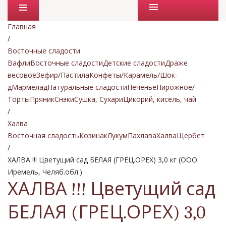
Промо товары
Главная
/
Восточные сладости
Вафли
Восточные сладости
Детские сладости
Драже
весовое
Зефир/Пастила
Конфеты/Карамель/Шок-
д
Мармелад
Натуральные сладости
Печенье
Пирожное/
Торты
Пряник
Снэки
Сушка, Сухари
Цикорий, кисель, чай
/
Халва
Восточная сладость
Козинак
Лукум
Пахлава
Халва
Щербет
/
ХАЛВА !!! Цветущий сад БЕЛАЯ (ГРЕЦ.ОРЕХ) 3,0 кг (ООО
Иремель, Челяб.обл.)
ХАЛВА !!! Цветущий сад
БЕЛАЯ (ГРЕЦ.ОРЕХ) 3,0