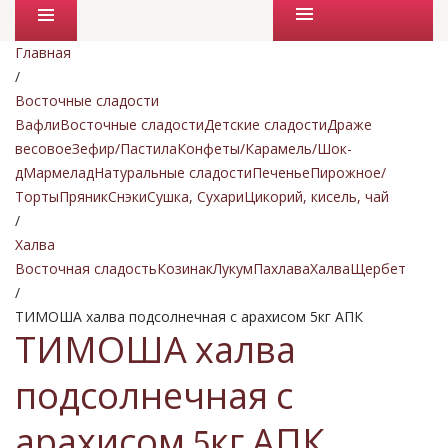
Промо товары
Главная
/
Восточные сладости
Вафли
Восточные сладости
Детские сладости
Драже
весовое
Зефир/Пастила
Конфеты/Карамель/Шок-
д
Мармелад
Натуральные сладости
Печенье
Пирожное/
Торты
Пряник
Снэки
Сушка, Сухари
Цикорий, кисель, чай
/
Халва
Восточная сладость
Козинак
Лукум
Пахлава
Халва
Щербет
/
ТИМОША халва подсолнечная с арахисом 5кг АПК
ТИМОША халва
подсолнечная с
арахисом 5кг АПК