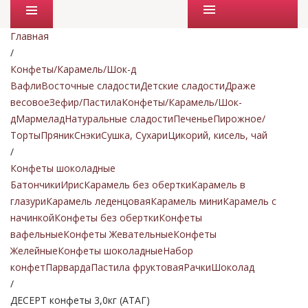
Промо товары
Главная
/
Конфеты/Карамель/Шок-д
Вафли
Восточные сладости
Детские сладости
Драже
весовое
Зефир/Пастила
Конфеты/Карамель/Шок-
д
Мармелад
Натуральные сладости
Печенье
Пирожное/
Торты
Пряник
Снэки
Сушка, Сухари
Цикорий, кисель, чай
/
Конфеты шоколадные
Батончики
Ирис
Карамель без обертки
Карамель в
глазури
Карамель леденцовая
Карамель мини
Карамель с
начинкой
Конфеты без обертки
Конфеты
вафельные
Конфеты Жевательные
Конфеты
Желейные
Конфеты шоколадные
Набор
конфет
Парварда
Пастила фруктовая
Рачки
Шоколад
/
ДЕСЕРТ конфеты 3,0кг (АТАГ)