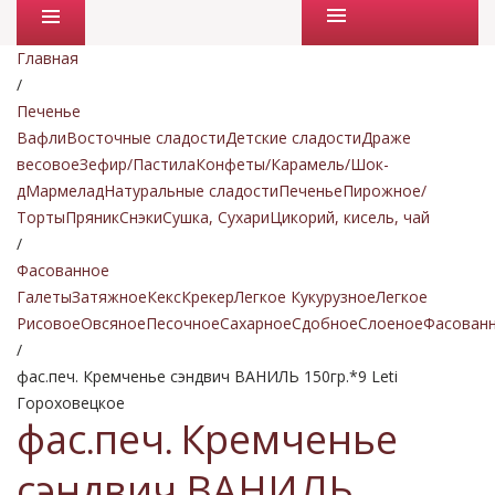
Промо товары
Главная
/
Печенье
Вафли
Восточные сладости
Детские сладости
Драже
весовое
Зефир/Пастила
Конфеты/Карамель/Шок-
д
Мармелад
Натуральные сладости
Печенье
Пирожное/
Торты
Пряник
Снэки
Сушка, Сухари
Цикорий, кисель, чай
/
Фасованное
Галеты
Затяжное
Кекс
Крекер
Легкое Кукурузное
Легкое
Рисовое
Овсяное
Песочное
Сахарное
Сдобное
Слоеное
Фасован
/
фас.печ. Кремченье сэндвич ВАНИЛЬ 150гр.*9 Leti
Гороховецкое
фас.печ. Кремченье
сэндвич ВАНИЛЬ